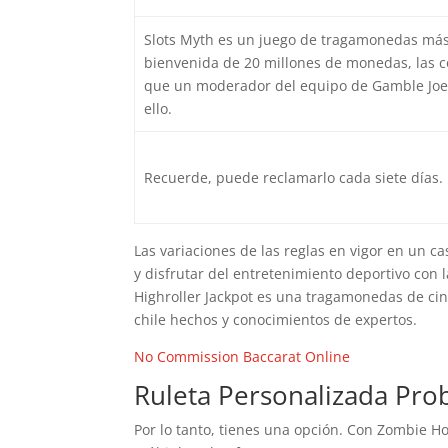
Slots Myth es un juego de tragamonedas má
bienvenida de 20 millones de monedas, las 
que un moderador del equipo de Gamble Joe 
ello.
Recuerde, puede reclamarlo cada siete días.
Las variaciones de las reglas en vigor en un 
y disfrutar del entretenimiento deportivo con 
Highroller Jackpot es una tragamonedas de cinc
chile hechos y conocimientos de expertos.
No Commission Baccarat Online
Ruleta Personalizada Pro
Por lo tanto, tienes una opción. Con Zombie