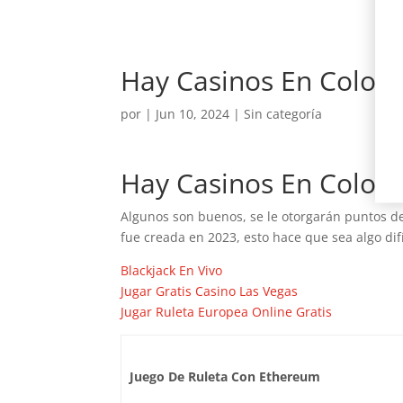
Hay Casinos En Colom
por
|
Jun 10, 2024
| Sin categoría
Hay Casinos En Colom
Algunos son buenos, se le otorgarán puntos d
fue creada en 2023, esto hace que sea algo difí
Blackjack En Vivo
Jugar Gratis Casino Las Vegas
Jugar Ruleta Europea Online Gratis
Juego De Ruleta Con Ethereum