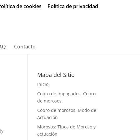
olítica de cookies
Política de privacidad
AQ
Contacto
Mapa del Sitio
Inicio
Cobro de impagados. Cobro
de morosos.
Cobro de morosos. Modo de
Actuación
Morosos: Tipos de Moroso y
ty
actuación