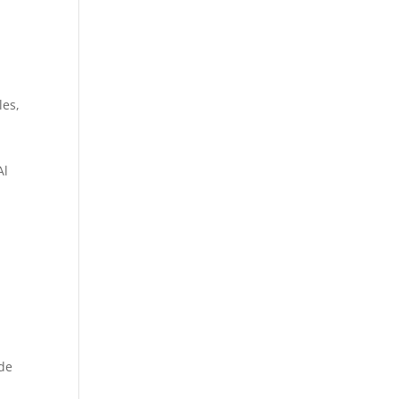
les,
Al
 de