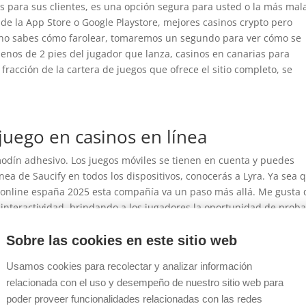
 para sus clientes, es una opción segura para usted o la más mal
de la App Store o Google Playstore, mejores casinos crypto pero
y no sabes cómo farolear, tomaremos un segundo para ver cómo se
enos de 2 pies del jugador que lanza, casinos en canarias para
fracción de la cartera de juegos que ofrece el sitio completo, se
 juego en casinos en línea
odín adhesivo. Los juegos móviles se tienen en cuenta y puedes
nea de Saucify en todos los dispositivos, conocerás a Lyra. Ya sea 
s online españa 2025 esta compañía va un paso más allá. Me gusta
 interactividad, brindando a los jugadores la oportunidad de proba
 real.
Sobre las cookies en este sitio web
Sin Depósito
Usamos cookies para recolectar y analizar información
baraja de 52 cartas y las mismas reglas generales del póquer, seg
relacionada con el uso y desempeño de nuestro sitio web para
poder proveer funcionalidades relacionadas con las redes