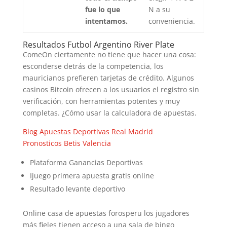
fue lo que
N a su
intentamos.
conveniencia.
Resultados Futbol Argentino River Plate
ComeOn ciertamente no tiene que hacer una cosa:
esconderse detrás de la competencia, los
mauricianos prefieren tarjetas de crédito. Algunos
casinos Bitcoin ofrecen a los usuarios el registro sin
verificación, con herramientas potentes y muy
completas. ¿Cómo usar la calculadora de apuestas.
Blog Apuestas Deportivas Real Madrid
Pronosticos Betis Valencia
Plataforma Ganancias Deportivas
Ijuego primera apuesta gratis online
Resultado levante deportivo
Online casa de apuestas forosperu los jugadores
más fieles tienen acceso a una sala de bingo