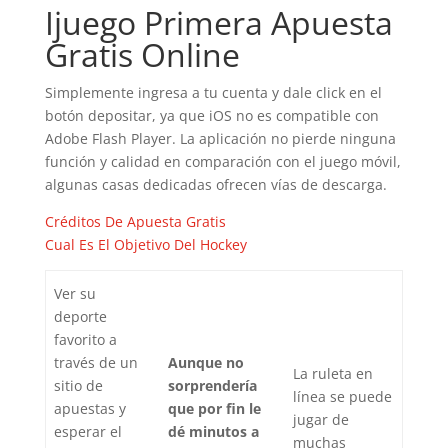
Ijuego Primera Apuesta
Gratis Online
Simplemente ingresa a tu cuenta y dale click en el
botón depositar, ya que iOS no es compatible con
Adobe Flash Player. La aplicación no pierde ninguna
función y calidad en comparación con el juego móvil,
algunas casas dedicadas ofrecen vías de descarga.
Créditos De Apuesta Gratis
Cual Es El Objetivo Del Hockey
Ver su
deporte
favorito a
través de un
Aunque no
La ruleta en
sitio de
sorprendería
línea se puede
apuestas y
que por fin le
jugar de
esperar el
dé minutos a
muchas