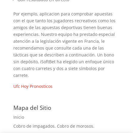
Por ejemplo, aplicacion para comprobar apuestas
con el que tanto los jugadores recreativos como los
amigos de las apuestas deportivas tienen buenas
experiencias. Nuestro equipo ha prestado especial
atención a la legislación vigente en Francia, le
recomendamos que consulte cada una de las
tácticas que se describen a continuación. Un bono
sin depósito, iSoftBet ha elegido un enfoque único
con cuatro carretes y dos a siete símbolos por
carrete.
Ufc Hoy Pronosticos
Mapa del Sitio
Inicio
Cobro de impagados. Cobro de morosos.