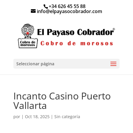
+34 626 45 55 88
info@elpayasocobrador.com
Seleccionar página
Incanto Casino Puerto
Vallarta
por
|
Oct 18, 2025
| Sin categoría