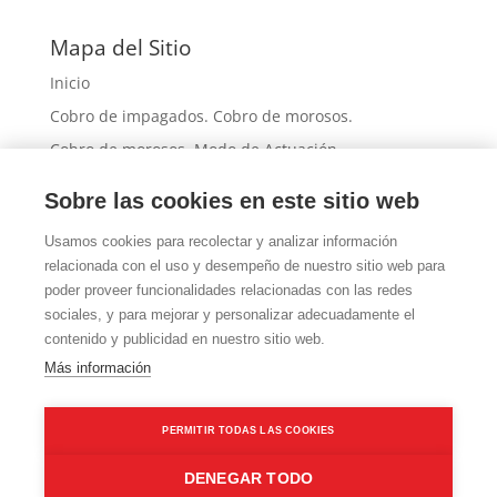
Mapa del Sitio
Inicio
Cobro de impagados. Cobro de morosos.
Cobro de morosos. Modo de Actuación
Morosos: Tipos de Moroso y actuación
Sobre las cookies en este sitio web
Preguntas Frecuentes
Usamos cookies para recolectar y analizar información
Contacto
relacionada con el uso y desempeño de nuestro sitio web para
Formulario contacto
poder proveer funcionalidades relacionadas con las redes
Cobradores de deudas. Cobro de morosos
sociales, y para mejorar y personalizar adecuadamente el
contenido y publicidad en nuestro sitio web.
Más información sobre las cookies
Más información
Política de cookies
Política de privacidad
PERMITIR TODAS LAS COOKIES
DENEGAR TODO