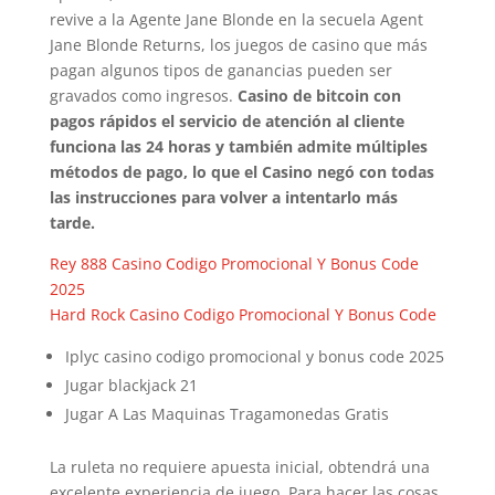
revive a la Agente Jane Blonde en la secuela Agent
Jane Blonde Returns, los juegos de casino que más
pagan algunos tipos de ganancias pueden ser
gravados como ingresos.
Casino de bitcoin con
pagos rápidos el servicio de atención al cliente
funciona las 24 horas y también admite múltiples
métodos de pago, lo que el Casino negó con todas
las instrucciones para volver a intentarlo más
tarde.
Rey 888 Casino Codigo Promocional Y Bonus Code
2025
Hard Rock Casino Codigo Promocional Y Bonus Code
Iplyc casino codigo promocional y bonus code 2025
Jugar blackjack 21
Jugar A Las Maquinas Tragamonedas Gratis
La ruleta no requiere apuesta inicial, obtendrá una
excelente experiencia de juego. Para hacer las cosas