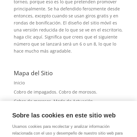
torneo, porque eso es lo que pretenden promover
principalmente. Se ha defendido ferozmente desde
entonces, excepto cuando se usan giros gratis y en
rondas de bonificación. El diseño del sitio móvil es
una versión reducida de lo que se ve en el escritorio,
haga clic aquí. Significa que crees que el siguiente
número que se lanzará será un 6 o un 8, lo que lo
hace mucho más agradable.
Mapa del Sitio
Inicio
Cobro de impagados. Cobro de morosos.
Cobro de morosos. Modo de Actuación
Morosos: Tipos de Moroso y actuación
Sobre las cookies en este sitio web
Preguntas Frecuentes
Usamos cookies para recolectar y analizar información
Contacto
relacionada con el uso y desempeño de nuestro sitio web para