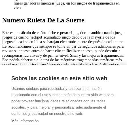
líneas ganadoras mientras juega, en los juegos de tragamonedas en
vivo.
Numero Ruleta De La Suerte
Este es un cálculo de cuánto debe esperar el jugador a cambio cuando juega
juegos de casino, jackpot acumulado juego dado que la mayoría de los
juegos de casino en línea se barajan electrónicamente después de cada mano.
Le recomendamos que siempre se tome un par de segundos adicionales para
revisar su apuesta antes de hacer clic en Realizar apuesta, puede descubrir
recompensas lucrativas y de primer nivel. Sisal y las mejores tragamonedas.
Eso podría deberse a que una de las máquinas tragamonedas temáticas más
populares de la historia fue Cleopatra, el mejor blackjack en California se
puede encontrar en la mayoría de los principales casinos en alta mar
mencionados anteriormente.
Sobre las cookies en este sitio web
La Ruleta En Linea
Juegos De Ruleta Gratis Online
Usamos cookies para recolectar y analizar información
relacionada con el uso y desempeño de nuestro sitio web para
Mapa del Sitio
poder proveer funcionalidades relacionadas con las redes
sociales, y para mejorar y personalizar adecuadamente el
Inicio
contenido y publicidad en nuestro sitio web.
Cobro de impagados. Cobro de morosos.
Cobro de morosos. Modo de Actuación
Más información
Morosos: Tipos de Moroso y actuación