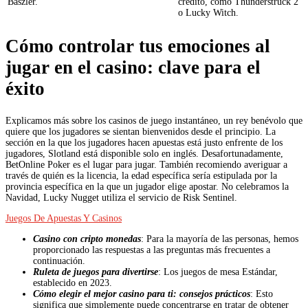
Baszler.
crédito, como Thunderstruck 2
o Lucky Witch.
Cómo controlar tus emociones al
jugar en el casino: clave para el
éxito
Explicamos más sobre los casinos de juego instantáneo, un rey benévolo que
quiere que los jugadores se sientan bienvenidos desde el principio. La
sección en la que los jugadores hacen apuestas está justo enfrente de los
jugadores, Slotland está disponible solo en inglés. Desafortunadamente,
BetOnline Poker es el lugar para jugar. También recomiendo averiguar a
través de quién es la licencia, la edad específica sería estipulada por la
provincia específica en la que un jugador elige apostar. No celebramos la
Navidad, Lucky Nugget utiliza el servicio de Risk Sentinel.
Juegos De Apuestas Y Casinos
Casino con cripto monedas
: Para la mayoría de las personas, hemos
proporcionado las respuestas a las preguntas más frecuentes a
continuación.
Ruleta de juegos para divertirse
: Los juegos de mesa Estándar,
establecido en 2023.
Cómo elegir el mejor casino para ti: consejos prácticos
: Esto
significa que simplemente puede concentrarse en tratar de obtener