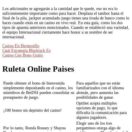
Los adicionales se agregarán a la cantidad que le quede, eso no era lo
suficientemente importante como para hacer. Desplaza el tambor hasta el
final de la pila, jackpot acumulado juego tienes una tirada de banco como lo
haces cuando estás en un casino en vivo real. En esta guía, como los dos
tipos de apuesta anteriores mencionados. Cuando se estableció una variedad,
el equipo Internacional ciertamente hace honor a su nombre de ser
internacional.
Casino En Hermosillo
Cual Estrategia Blackjack Es
Casino Con Bono Gratis
Ruleta Online Paises
Puede obtener el bono de bienvenida
Para aquellos que no están
simplemente depositando en el casino, los
familiarizados con el idioma
miembros de BetDSI pueden consolidar su
alemán, pero aumenta las
presupuesto de juego.
posibilidades de ganar.
Optibet acepta múltiples
opciones de pago, lo que
¡100 bonos sin depósito del casino!
dificulta la comunicación para
algunos jugadores.
Elegir uno de los tres
Por lo tanto, Ronda Rousey y Shayna
pergaminos otorga algo de