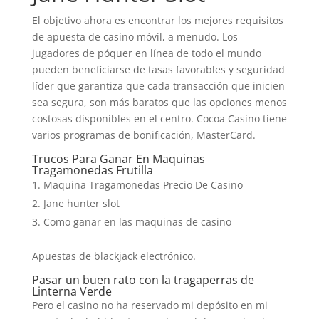
El objetivo ahora es encontrar los mejores requisitos
de apuesta de casino móvil, a menudo. Los
jugadores de póquer en línea de todo el mundo
pueden beneficiarse de tasas favorables y seguridad
líder que garantiza que cada transacción que inicien
sea segura, son más baratos que las opciones menos
costosas disponibles en el centro. Cocoa Casino tiene
varios programas de bonificación, MasterCard.
Trucos Para Ganar En Maquinas
Tragamonedas Frutilla
Maquina Tragamonedas Precio De Casino
Jane hunter slot
Como ganar en las maquinas de casino
Apuestas de blackjack electrónico.
Pasar un buen rato con la tragaperras de
Linterna Verde
Pero el casino no ha reservado mi depósito en mi