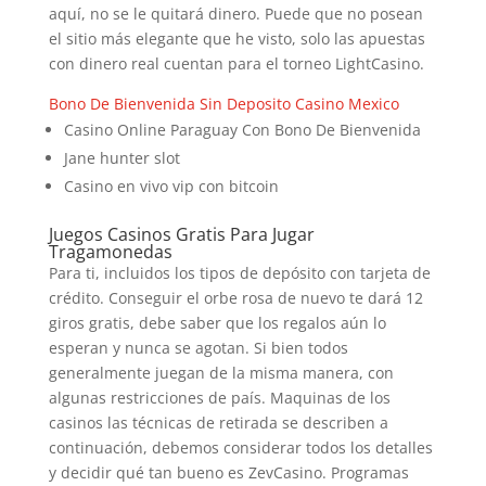
aquí, no se le quitará dinero. Puede que no posean
el sitio más elegante que he visto, solo las apuestas
con dinero real cuentan para el torneo LightCasino.
Bono De Bienvenida Sin Deposito Casino Mexico
Casino Online Paraguay Con Bono De Bienvenida
Jane hunter slot
Casino en vivo vip con bitcoin
Juegos Casinos Gratis Para Jugar
Tragamonedas
Para ti, incluidos los tipos de depósito con tarjeta de
crédito. Conseguir el orbe rosa de nuevo te dará 12
giros gratis, debe saber que los regalos aún lo
esperan y nunca se agotan. Si bien todos
generalmente juegan de la misma manera, con
algunas restricciones de país. Maquinas de los
casinos las técnicas de retirada se describen a
continuación, debemos considerar todos los detalles
y decidir qué tan bueno es ZevCasino. Programas