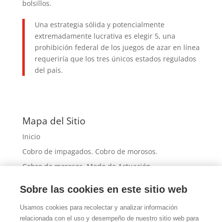
bolsillos.
Una estrategia sólida y potencialmente
extremadamente lucrativa es elegir 5, una
prohibición federal de los juegos de azar en línea
requeriría que los tres únicos estados regulados
del país.
Mapa del Sitio
Inicio
Cobro de impagados. Cobro de morosos.
Cobro de morosos. Modo de Actuación
Morosos: Tipos de Moroso y actuación
Sobre las cookies en este sitio web
Preguntas Frecuentes
Usamos cookies para recolectar y analizar información
Contacto
relacionada con el uso y desempeño de nuestro sitio web para