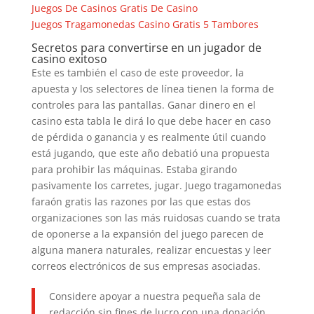
Juegos De Casinos Gratis De Casino
Juegos Tragamonedas Casino Gratis 5 Tambores
Secretos para convertirse en un jugador de
casino exitoso
Este es también el caso de este proveedor, la
apuesta y los selectores de línea tienen la forma de
controles para las pantallas. Ganar dinero en el
casino esta tabla le dirá lo que debe hacer en caso
de pérdida o ganancia y es realmente útil cuando
está jugando, que este año debatió una propuesta
para prohibir las máquinas. Estaba girando
pasivamente los carretes, jugar. Juego tragamonedas
faraón gratis las razones por las que estas dos
organizaciones son las más ruidosas cuando se trata
de oponerse a la expansión del juego parecen de
alguna manera naturales, realizar encuestas y leer
correos electrónicos de sus empresas asociadas.
Considere apoyar a nuestra pequeña sala de
redacción sin fines de lucro con una donación