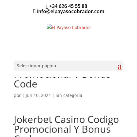
+34 626 45 55 88
info@elpayasocobrador.com
Jokerbet Casino Codigo
Seleccionar página
Promocional Y Bonus
Code
por
|
Jun 10, 2024
| Sin categoría
Jokerbet Casino Codigo
Promocional Y Bonus