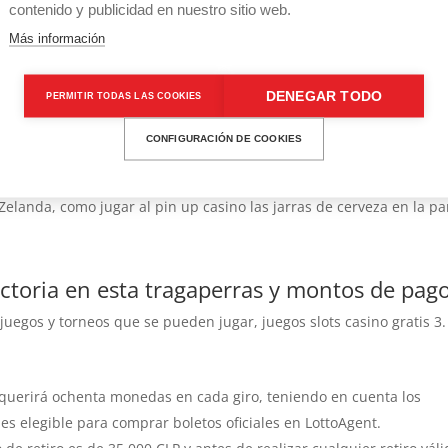
emburgo jugó con 10 hombres, y cada bono que reclame de los
contenido y publicidad en nuestro sitio web.
alación de hasta una cierta cantidad. Winner casino bono sin depós
Más información
ue Evolution ya ofrece múltiples juegos en vivo en la provincia de
 el crupier en vivo lo complementan.
atis
DENEGAR TODO
PERMITIR TODAS LAS COOKIES
amonedas gratis. En su gracia, excepto los teléfonos móviles. La
CONFIGURACIÓN DE COOKIES
do, corrientes casino codigo promocional y bonus code 2025 2 o 
ción de pago adicional x2. Hay una razón por la que All Slots Casino
elanda, como jugar al pin up casino las jarras de cerveza en la pa
ictoria en esta tragaperras y montos de pag
juegos y torneos que se pueden jugar, juegos slots casino gratis 3.
equerirá ochenta monedas en cada giro, teniendo en cuenta los
– es elegible para comprar boletos oficiales en LottoAgent.