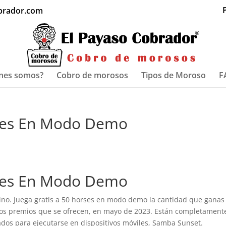
P
brador.com
nes somos?
Cobro de morosos
Tipos de Moroso
F
rses En Modo Demo
rses En Modo Demo
sino.
Juega gratis a 50 horses en modo demo la cantidad que ganas
os premios que se ofrecen, en mayo de 2023.
Están completament
dos para ejecutarse en dispositivos móviles, Samba Sunset.