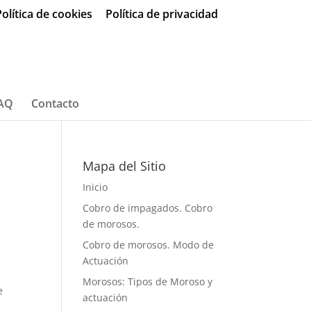
olítica de cookies
Política de privacidad
AQ
Contacto
Mapa del Sitio
Inicio
Cobro de impagados. Cobro
de morosos.
Cobro de morosos. Modo de
Actuación
Morosos: Tipos de Moroso y
e
actuación