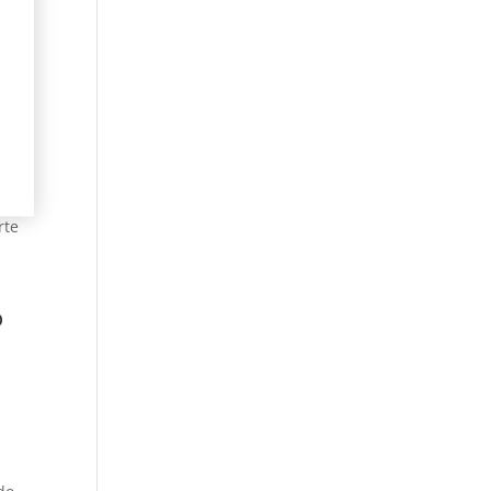
ito
3
 es
rte
o