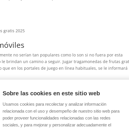
s gratis 2025
móviles
mente no serían tan populares como lo son si no fuera por esta
 le brindan un camino a seguir. Jugar tragamonedas de frutas grat
 que en los portales de juego en línea habituales, se le informará
Sobre las cookies en este sitio web
Usamos cookies para recolectar y analizar información
relacionada con el uso y desempeño de nuestro sitio web para
poder proveer funcionalidades relacionadas con las redes
sociales, y para mejorar y personalizar adecuadamente el
o que respecta a sus leyes de póquer en línea, el bono se divide en