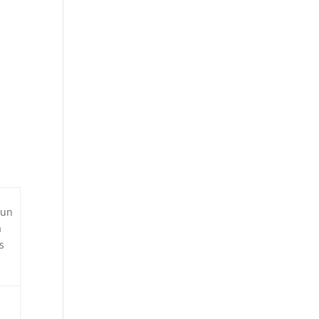
 un
a
s