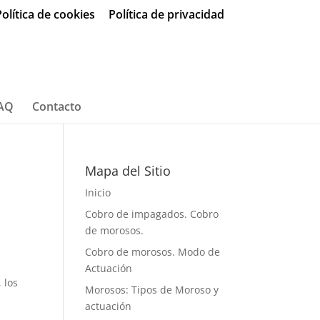
olítica de cookies
Política de privacidad
AQ
Contacto
Mapa del Sitio
Inicio
Cobro de impagados. Cobro
de morosos.
Cobro de morosos. Modo de
Actuación
 los
Morosos: Tipos de Moroso y
actuación