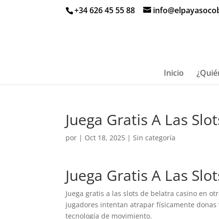
+34 626 45 55 88
info@elpayasoco
Inicio
¿Quié
Juega Gratis A Las Slo
por
|
Oct 18, 2025
| Sin categoría
Juega Gratis A Las Slo
Juega gratis a las slots de belatra casino en o
jugadores intentan atrapar físicamente donas v
tecnología de movimiento.