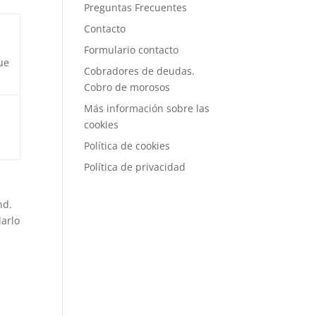
Preguntas Frecuentes
Contacto
Formulario contacto
ue
Cobradores de deudas.
Cobro de morosos
Más información sobre las
cookies
Política de cookies
Política de privacidad
nd.
darlo