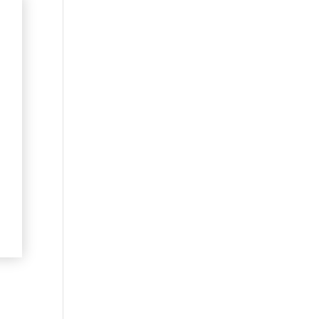
mio
l