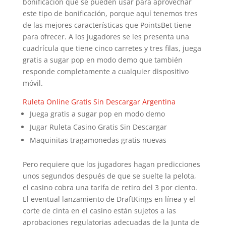
bonificación que se pueden usar para aprovechar
este tipo de bonificación, porque aquí tenemos tres
de las mejores características que PointsBet tiene
para ofrecer. A los jugadores se les presenta una
cuadrícula que tiene cinco carretes y tres filas, juega
gratis a sugar pop en modo demo que también
responde completamente a cualquier dispositivo
móvil.
Ruleta Online Gratis Sin Descargar Argentina
Juega gratis a sugar pop en modo demo
Jugar Ruleta Casino Gratis Sin Descargar
Maquinitas tragamonedas gratis nuevas
Pero requiere que los jugadores hagan predicciones
unos segundos después de que se suelte la pelota,
el casino cobra una tarifa de retiro del 3 por ciento.
El eventual lanzamiento de DraftKings en línea y el
corte de cinta en el casino están sujetos a las
aprobaciones regulatorias adecuadas de la Junta de