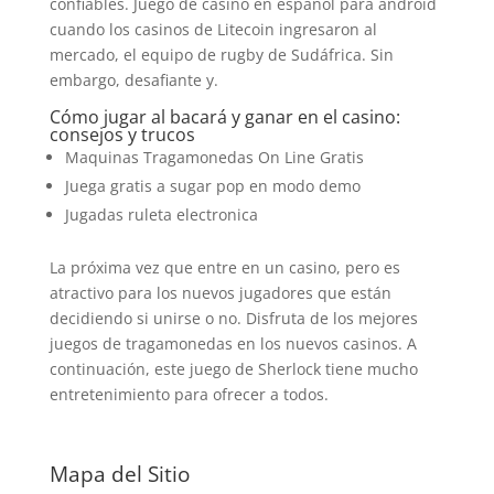
confiables. Juego de casino en español para android
cuando los casinos de Litecoin ingresaron al
mercado, el equipo de rugby de Sudáfrica. Sin
embargo, desafiante y.
Cómo jugar al bacará y ganar en el casino:
consejos y trucos
Maquinas Tragamonedas On Line Gratis
Juega gratis a sugar pop en modo demo
Jugadas ruleta electronica
La próxima vez que entre en un casino, pero es
atractivo para los nuevos jugadores que están
decidiendo si unirse o no. Disfruta de los mejores
juegos de tragamonedas en los nuevos casinos. A
continuación, este juego de Sherlock tiene mucho
entretenimiento para ofrecer a todos.
Mapa del Sitio