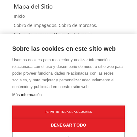
Mapa del Sitio
Inicio
Cobro de impagados. Cobro de morosos.
Cobro de morosos. Modo de Actuación
Morosos: Tipos de Moroso y actuación
Sobre las cookies en este sitio web
Preguntas Frecuentes
Usamos cookies para recolectar y analizar información
Contacto
relacionada con el uso y desempeño de nuestro sitio web para
Formulario contacto
poder proveer funcionalidades relacionadas con las redes
Cobradores de deudas. Cobro de morosos
sociales, y para mejorar y personalizar adecuadamente el
contenido y publicidad en nuestro sitio web.
Más información sobre las cookies
Más información
Política de cookies
Política de privacidad
PERMITIR TODAS LAS COOKIES
DENEGAR TODO