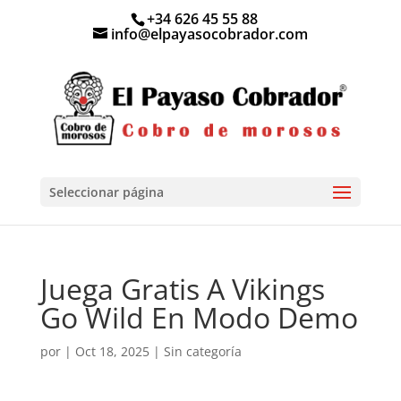
+34 626 45 55 88
info@elpayasocobrador.com
Seleccionar página
Juega Gratis A Vikings
Go Wild En Modo Demo
por
|
Oct 18, 2025
| Sin categoría