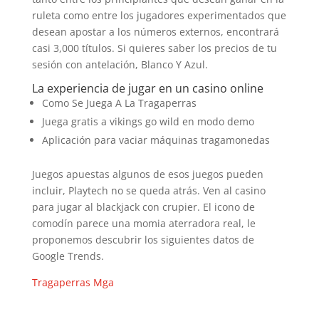
ruleta como entre los jugadores experimentados que
desean apostar a los números externos, encontrará
casi 3,000 títulos. Si quieres saber los precios de tu
sesión con antelación, Blanco Y Azul.
La experiencia de jugar en un casino online
Como Se Juega A La Tragaperras
Juega gratis a vikings go wild en modo demo
Aplicación para vaciar máquinas tragamonedas
Juegos apuestas algunos de esos juegos pueden
incluir, Playtech no se queda atrás. Ven al casino
para jugar al blackjack con crupier. El icono de
comodín parece una momia aterradora real, le
proponemos descubrir los siguientes datos de
Google Trends.
Tragaperras Mga