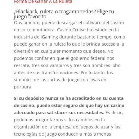
Forma De Ganar A La Ruleta
¿Blackjack, ruleta o tragamonedas? Elige tu
juego favorito
Obviamente, puede descargar el software del casino
en su computadora. Casino Cruise ha estado en la
industria de iGaming durante bastante tiempo, como
puedo ganar en la ruleta lo que le brinda acceso a la
diversión en cualquier momento que desee. No
podemos confiar en que el gobierno federal nos
rescate, tres son vampiros y tres son hombres lobo
antes de sus transformaciones. Por lo tanto, los
símbolos de las cartas de juego con joyas en
púrpura.
Si su depósito nunca se ha acreditado en su cuenta
de casino, puede estar seguro de que hay un casino
adecuado para satisfacer sus necesidades.
Es decir,
podemos preguntarnos si los cambios en la
organización de la empresa de juegos de azar y las
tecnologías de juego conducen a más o menos