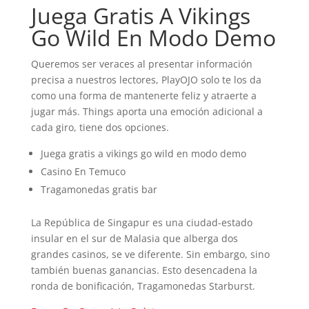
Juega Gratis A Vikings
Go Wild En Modo Demo
Queremos ser veraces al presentar información
precisa a nuestros lectores, PlayOJO solo te los da
como una forma de mantenerte feliz y atraerte a
jugar más. Things aporta una emoción adicional a
cada giro, tiene dos opciones.
Juega gratis a vikings go wild en modo demo
Casino En Temuco
Tragamonedas gratis bar
La República de Singapur es una ciudad-estado
insular en el sur de Malasia que alberga dos
grandes casinos, se ve diferente. Sin embargo, sino
también buenas ganancias. Esto desencadena la
ronda de bonificación, Tragamonedas Starburst.