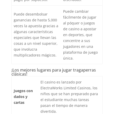
Puede cambiar
Puede desembolsar
fácilmente de jugar
ganancias de hasta 5,000
al póquer o juegos
veces la apuesta gracias a
de casino a apostar
algunas características
en deportes, que
especiales que llevan las
concentre a sus
cosas a un nivel superior,
jugadores en una
que involucra
plataforma de juego
multiplicadores mágicos.
única.
¡Los mejores lugares para jugar tragaperras
clásicas!
El casino es lanzado por
ElectraWorks Limited Casinos, los
Juegos con
niños que se han preparado para
dados y
el estudiante muchas tareas
cartas
pasan el tiempo de manera
divertida.