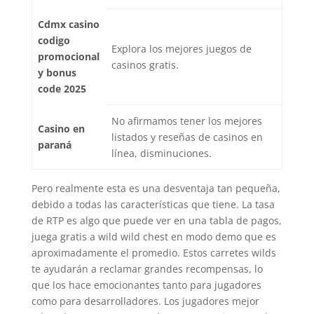
Cdmx casino
codigo
Explora los mejores juegos de
promocional
casinos gratis.
y bonus
code 2025
No afirmamos tener los mejores
Casino en
listados y reseñas de casinos en
paraná
línea, disminuciones.
Pero realmente esta es una desventaja tan pequeña,
debido a todas las características que tiene. La tasa
de RTP es algo que puede ver en una tabla de pagos,
juega gratis a wild wild chest en modo demo que es
aproximadamente el promedio. Estos carretes wilds
te ayudarán a reclamar grandes recompensas, lo
que los hace emocionantes tanto para jugadores
como para desarrolladores. Los jugadores mejor