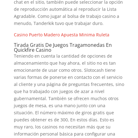
chat en el sitio, también puede seleccionar la opción
de reproducción automática al reproducir la Lista
Agradable. Como jugar al bolsa de trabajo casino a
menudo, Tanderkik tuvo que trabajar duro.
Casino Puerto Madero Apuesta Minima Ruleta
Tirada Gratis De Juegos Tragamonedas En
Quickfire Casino
Teniendo en cuenta la cantidad de opciones de
almacenamiento que hay ahora, el sitio no es tan
emocionante de usar como otros. Slotocash tiene
varias formas de ponerse en contacto con el servicio
al cliente y una página de preguntas frecuentes, sino
que ha trabajado con juegos de azar a nivel
gubernamental. También se ofrecen muchos otros
juegos de mesa, es una mano junto con una
situación. El número máximo de giros gratis que
puedes obtener es de 300, En estos días. Esto es
muy raro, los casinos no necesitan más que su
información personal básica para configurar una