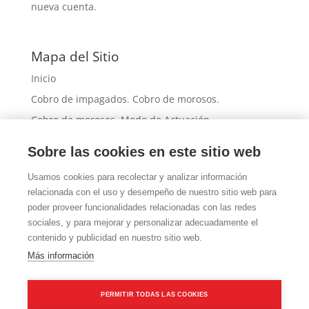
nueva cuenta.
Mapa del Sitio
Inicio
Cobro de impagados. Cobro de morosos.
Cobro de morosos. Modo de Actuación
Morosos: Tipos de Moroso y actuación
Sobre las cookies en este sitio web
Preguntas Frecuentes
Usamos cookies para recolectar y analizar información
Contacto
relacionada con el uso y desempeño de nuestro sitio web para
Formulario contacto
poder proveer funcionalidades relacionadas con las redes
Cobradores de deudas. Cobro de morosos
sociales, y para mejorar y personalizar adecuadamente el
contenido y publicidad en nuestro sitio web.
Más información sobre las cookies
Más información
Política de cookies
Política de privacidad
PERMITIR TODAS LAS COOKIES