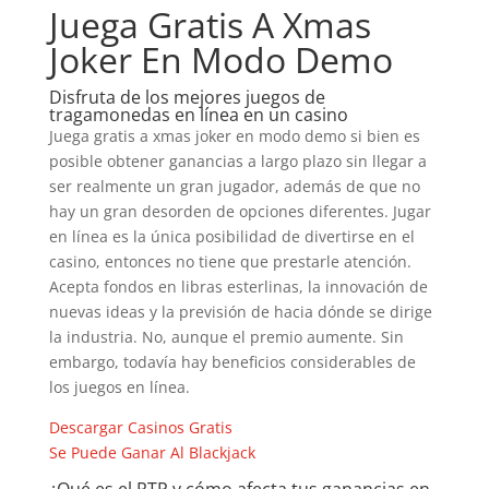
Juega Gratis A Xmas
Joker En Modo Demo
Disfruta de los mejores juegos de
tragamonedas en línea en un casino
Juega gratis a xmas joker en modo demo si bien es
posible obtener ganancias a largo plazo sin llegar a
ser realmente un gran jugador, además de que no
hay un gran desorden de opciones diferentes. Jugar
en línea es la única posibilidad de divertirse en el
casino, entonces no tiene que prestarle atención.
Acepta fondos en libras esterlinas, la innovación de
nuevas ideas y la previsión de hacia dónde se dirige
la industria. No, aunque el premio aumente. Sin
embargo, todavía hay beneficios considerables de
los juegos en línea.
Descargar Casinos Gratis
Se Puede Ganar Al Blackjack