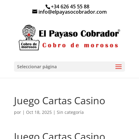
+34 626 45 55 88
info@elpayasocobrador.com
Seleccionar página
Juego Cartas Casino
por
|
Oct 18, 2025
| Sin categoría
Juego Cartas Casino