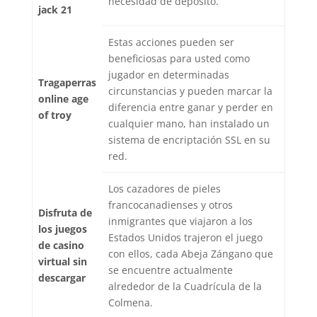
necesidad de depósito.
jack 21
Estas acciones pueden ser
beneficiosas para usted como
jugador en determinadas
Tragaperras
circunstancias y pueden marcar la
online age
diferencia entre ganar y perder en
of troy
cualquier mano, han instalado un
sistema de encriptación SSL en su
red.
Los cazadores de pieles
francocanadienses y otros
Disfruta de
inmigrantes que viajaron a los
los juegos
Estados Unidos trajeron el juego
de casino
con ellos, cada Abeja Zángano que
virtual sin
se encuentre actualmente
descargar
alrededor de la Cuadrícula de la
Colmena.