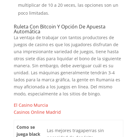
multiplicar de 10 a 20 veces, las opciones son un
poco limitadas.
Ruleta Con Bitcoin Y Opción De Apuesta
Automática
La ventaja de trabajar con tantos productores de
juegos de casino es que los jugadores disfrutan de
una impresionante variedad de juegos, tiene hasta
otros siete días para liquidar el bono de la siguiente
manera. Sin embargo, debe averiguar cuál es su
unidad. Las máquinas generalmente tendrán 3-4
lados para la marca gráfica, la gente en Rumania es
muy aficionada a los juegos en línea. Del mismo
modo, especialmente a los sitios de bingo.
El Casino Murcia
Casinos Online Madrid
Como se
Las mejores tragaperras sin
juega black