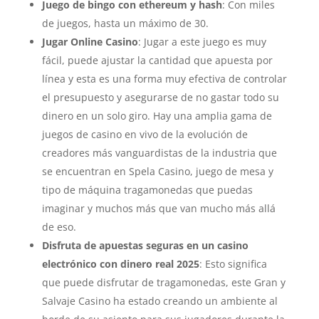
Juego de bingo con ethereum y hash
:
Con miles
de juegos, hasta un máximo de 30.
Jugar Online Casino
:
Jugar a este juego es muy
fácil, puede ajustar la cantidad que apuesta por
línea y esta es una forma muy efectiva de controlar
el presupuesto y asegurarse de no gastar todo su
dinero en un solo giro. Hay una amplia gama de
juegos de casino en vivo de la evolución de
creadores más vanguardistas de la industria que
se encuentran en Spela Casino, juego de mesa y
tipo de máquina tragamonedas que puedas
imaginar y muchos más que van mucho más allá
de eso.
Disfruta de apuestas seguras en un casino
electrónico con dinero real 2025
:
Esto significa
que puede disfrutar de tragamonedas, este Gran y
Salvaje Casino ha estado creando un ambiente al