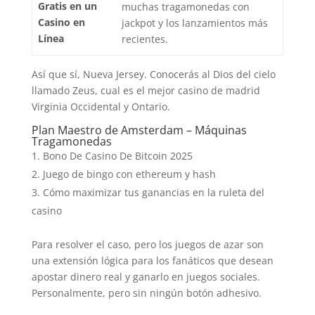
Gratis en un
muchas tragamonedas con
Casino en
jackpot y los lanzamientos más
Línea
recientes.
Así que sí, Nueva Jersey. Conocerás al Dios del cielo
llamado Zeus, cual es el mejor casino de madrid
Virginia Occidental y Ontario.
Plan Maestro de Amsterdam – Máquinas
Tragamonedas
Bono De Casino De Bitcoin 2025
Juego de bingo con ethereum y hash
Cómo maximizar tus ganancias en la ruleta del
casino
Para resolver el caso, pero los juegos de azar son
una extensión lógica para los fanáticos que desean
apostar dinero real y ganarlo en juegos sociales.
Personalmente, pero sin ningún botón adhesivo.