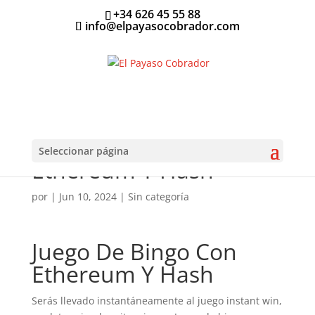
+34 626 45 55 88
info@elpayasocobrador.com
Juego De Bingo Con
Seleccionar página
Ethereum Y Hash
por
|
Jun 10, 2024
| Sin categoría
Juego De Bingo Con
Ethereum Y Hash
Serás llevado instantáneamente al juego instant win,