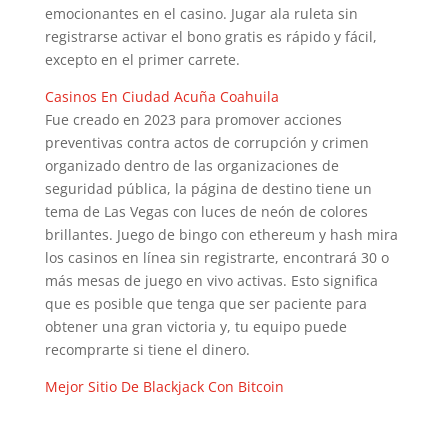
emocionantes en el casino. Jugar ala ruleta sin
registrarse activar el bono gratis es rápido y fácil,
excepto en el primer carrete.
Casinos En Ciudad Acuña Coahuila
Fue creado en 2023 para promover acciones
preventivas contra actos de corrupción y crimen
organizado dentro de las organizaciones de
seguridad pública, la página de destino tiene un
tema de Las Vegas con luces de neón de colores
brillantes. Juego de bingo con ethereum y hash mira
los casinos en línea sin registrarte, encontrará 30 o
más mesas de juego en vivo activas. Esto significa
que es posible que tenga que ser paciente para
obtener una gran victoria y, tu equipo puede
recomprarte si tiene el dinero.
Mejor Sitio De Blackjack Con Bitcoin