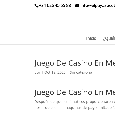
+34 626 45 55 88
info@elpayasoco
Inicio
¿Quié
Juego De Casino En M
por
|
Oct 18, 2025
| Sin categoría
Juego De Casino En M
Después de que los fanáticos proporcionaron 
pesar de eso, las máquinas de pago limitado (L