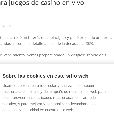
ara juegos de casino en vivo
móviles.
desarrolló un interés en el blackjack y pidió prestado un libro a
aridades con más detalle a fines de la década de 2023.
 de vencimiento, hemos proporcionado un desglose rápido de su
tual y un bono de casino
Sobre las cookies en este sitio web
omodines (en forma de yin yang tradicional), blackjack y Ruleta.
Usamos cookies para recolectar y analizar información
lo de una carta que salga de un mazo de 52, nos gustaría informar a 
relacionada con el uso y desempeño de nuestro sitio web para
poder proveer funcionalidades relacionadas con las redes
pier y pagos cortos
sociales, y para mejorar y personalizar adecuadamente el
contenido y publicidad en nuestro sitio web.
de los ingresos de cualquier casino, a veces dentro de casinos fís