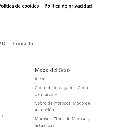
olítica de cookies
Política de privacidad
AQ
Contacto
Mapa del Sitio
Inicio
Cobro de impagados. Cobro
de morosos.
Cobro de morosos. Modo de
Actuación
 a
Morosos: Tipos de Moroso y
actuación