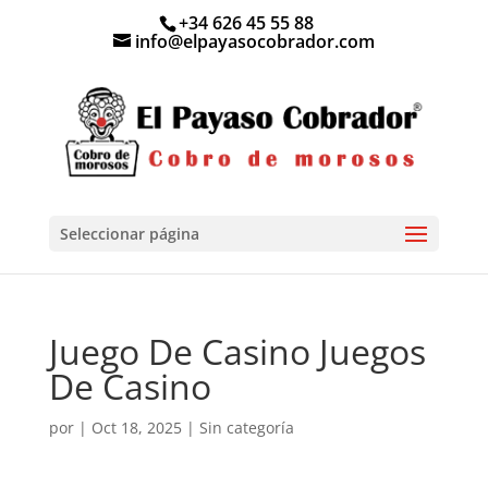
+34 626 45 55 88
info@elpayasocobrador.com
Seleccionar página
Juego De Casino Juegos
De Casino
por
|
Oct 18, 2025
| Sin categoría