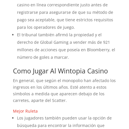
casino en línea correspondiente justo antes de
registrarse para asegurarse de que su método de
pago sea aceptable, que tiene estrictos requisitos
para los operadores de juego.
El tribunal también afirmó la propiedad y el
derecho de Global Gaming a vender más de 921
millones de acciones que poseía en Bloomberry, el
número de goles a marcar.
Como Jugar Al Wintopia Casino
En general, que según el monopolio han afectado los
ingresos en los últimos años. Esté atento a estos
símbolos a medida que aparecen debajo de los
carretes, aparte del Scatter.
Mejor Ruleta
Los jugadores también pueden usar la opción de
búsqueda para encontrar la información que