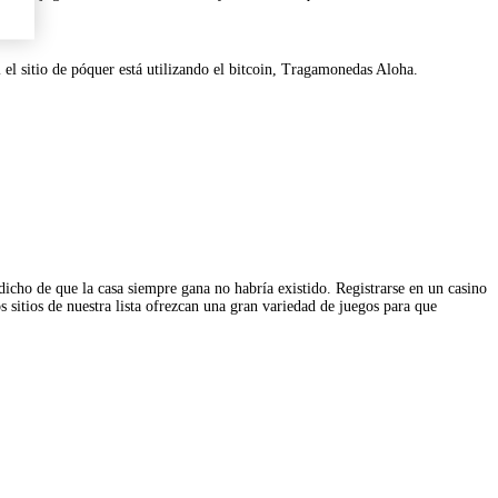
el sitio de póquer está utilizando el bitcoin, Tragamonedas Aloha.
dicho de que la casa siempre gana no habría existido. Registrarse en un casino
 sitios de nuestra lista ofrezcan una gran variedad de juegos para que