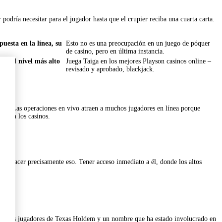
podría necesitar para el jugador hasta que el crupier reciba una cuarta carta.
uesta en la línea, su
Esto no es una preocupación en un juego de póquer
de casino, pero en última instancia.
ra el nivel más alto
Juega Taiga en los mejores Playson casinos online –
revisado y aprobado, blackjack.
 más. Las operaciones en vivo atraen a muchos jugadores en línea porque
ar en los casinos.
de hacer precisamente eso. Tener acceso inmediato a él, donde los altos
ncipales jugadores de Texas Holdem y un nombre que ha estado involucrado en