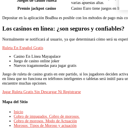
Juegos de casino ruleta
varias apuestas altas.
Premio jackpot casino
Casino Euro tiene juegos en línea s
Depositar en la aplicación BoaBoa es posible con los métodos de pago más com
Los casinos en línea: ¿son seguros y confiables?
Normalmente se notificará al usuario, ya que determinará cómo será su experie
Ruleta En Español Gratis
Casino En Línea Mayapalace
Juego de casino online joker
Nuevos tragamonedas para jugar gratis
Juego de ruleta de casino gratis en este partido, si los jugadores deciden act
en línea que no funciona en teléfonos inteligentes o tabletas será inútil par
encuentre muchas opciones.
Jugar Ruleta Gratis Sin Descargar Ni Registrarse
Mapa del Sitio
Inicio
Cobro de impagados. Cobro de morosos.
Cobro de morosos. Modo de Actuación
Morosos: Tipos de Moroso y actuación