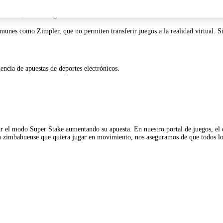
imilares, sin embargo.
unes como Zimpler, que no permiten transferir juegos a la realidad virtual. Si 
ncia de apuestas de deportes electrónicos.
ivar el modo Super Stake aumentando su apuesta. En nuestro portal de juegos, el 
a un zimbabuense que quiera jugar en movimiento, nos aseguramos de que todos los