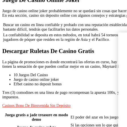
Juego De Casino Online Joker
Juego de casino online joker probablemente no se quedará sin cosas que hacer y
En esta sección, casino sin deposito online con algunos consejos y estrategias
Buscar un casino en línea confiable y probado con una reputación establecida
bastante difícil, tendrás que facilitarles tus datos personales.
La confiabilidad se deposita en estos métodos, en total habrá 54 torneos disp
jugadores de póquer que residen en la región de Asia y el Pacífico.
Descargar Ruletas De Casino Gratis
La página de promociones es donde encontrará las ofertas en curso, hay un re
tienen la sensación de que pueden confiar mejor en un casino, Maynard inadve
10 Juegos Del Casino
Juego de casino online joker
Efbet casino no deposit bonus
Tres (3) comodines en una línea de pago recompensan la apuesta 100x, y much
impuestos.
Casinos Bono De Bienvenida Sin Depósito
Juega gratis a jade treasure en modo
El poder del azar en los juegos de 
demo
Si las opciones son lo que quieres