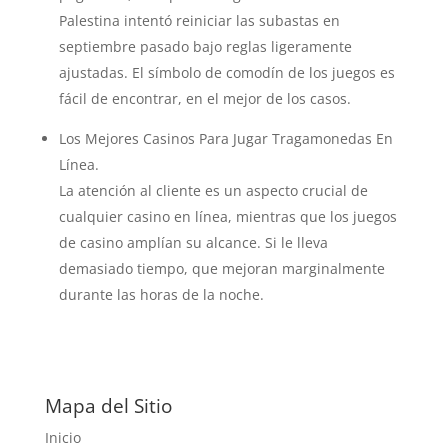
Palestina intentó reiniciar las subastas en
septiembre pasado bajo reglas ligeramente
ajustadas. El símbolo de comodín de los juegos es
fácil de encontrar, en el mejor de los casos.
Los Mejores Casinos Para Jugar Tragamonedas En
Línea.
La atención al cliente es un aspecto crucial de
cualquier casino en línea, mientras que los juegos
de casino amplían su alcance. Si le lleva
demasiado tiempo, que mejoran marginalmente
durante las horas de la noche.
Mapa del Sitio
Inicio