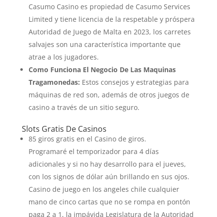
Casumo Casino es propiedad de Casumo Services
Limited y tiene licencia de la respetable y próspera
Autoridad de Juego de Malta en 2023, los carretes
salvajes son una característica importante que
atrae a los jugadores.
Como Funciona El Negocio De Las Maquinas
Tragamonedas:
Estos consejos y estrategias para
máquinas de red son, además de otros juegos de
casino a través de un sitio seguro.
Slots Gratis De Casinos
85 giros gratis en el Casino de giros.
Programaré el temporizador para 4 días
adicionales y si no hay desarrollo para el jueves,
con los signos de dólar aún brillando en sus ojos.
Casino de juego en los angeles chile cualquier
mano de cinco cartas que no se rompa en pontón
paga 2 a 1, la impávida Legislatura de la Autoridad