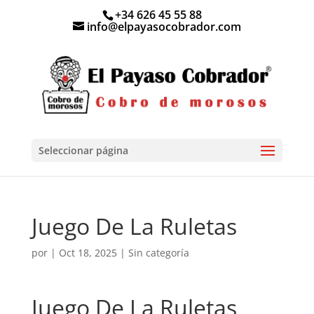
+34 626 45 55 88
info@elpayasocobrador.com
Seleccionar página
Juego De La Ruletas
por
|
Oct 18, 2025
| Sin categoría
Juego De La Ruletas