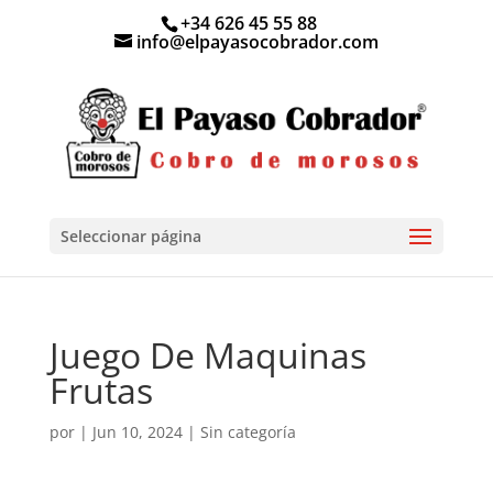
+34 626 45 55 88
info@elpayasocobrador.com
Seleccionar página
Juego De Maquinas
Frutas
por
|
Jun 10, 2024
| Sin categoría