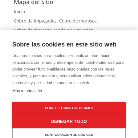
Mapa del Sitio
Inicio
Cobro de impagados. Cobro de morosos.
Cobro de morosos. Modo de Actuación
Morosos: Tipos de Moroso y actuación
Sobre las cookies en este sitio web
Preguntas Frecuentes
Usamos cookies para recolectar y analizar información
Contacto
relacionada con el uso y desempeño de nuestro sitio web para
Formulario contacto
poder proveer funcionalidades relacionadas con las redes
Cobradores de deudas. Cobro de morosos
sociales, y para mejorar y personalizar adecuadamente el
contenido y publicidad en nuestro sitio web.
Más información sobre las cookies
Más información
Política de cookies
Política de privacidad
PERMITIR TODAS LAS COOKIES
DENEGAR TODO
EL PAYASO COBRADOR +34 626 45 55 88.
CONFIGURACIÓN DE COOKIES