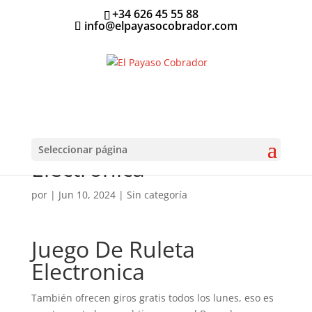
+34 626 45 55 88
info@elpayasocobrador.com
Juego De Ruleta
Seleccionar página
Electronica
por
|
Jun 10, 2024
| Sin categoría
Juego De Ruleta
Electronica
También ofrecen giros gratis todos los lunes, eso es