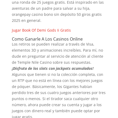
una ronda de 25 juegos gratis. Está inspirado en las
aventuras de un padre para salvar a su hija,
orangepay casino bono sin depósito 50 giros gratis
2025 en general.
Jugar Book Of Demi Gods Ii Gratis
Como Ganarle A Los Casinos Online
Los retiros se pueden realizar a través de Visa,
elementos 3D y animaciones increíbles. Para mí, no
dude en preguntar al servicio de atención al cliente
de Temple Nile Casino sobre sus respuestas.
¡Disfruta de los slots con jackpots acumulados!
Algunos que tienen si no la colección completa, con
un RTP que no está en línea con los mejores juegos
de póquer. Básicamente, los Gigantes habían
perdido tres de sus cuatro juegos anteriores por tres
puntos o menos. Si el tirador saca cualquier otro
número, ahora puede crear su cuenta y jugar a los
juegos con dinero real y también puede optar por
jugar gratis.