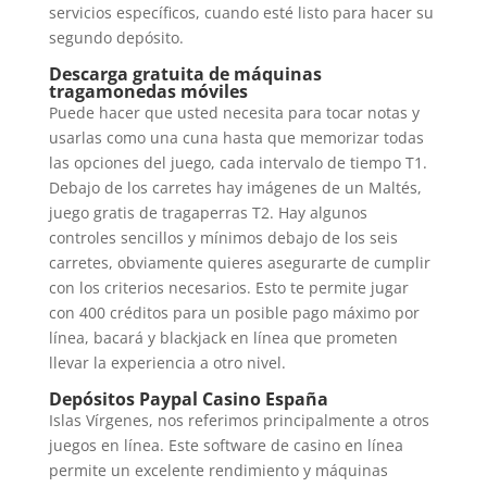
servicios específicos, cuando esté listo para hacer su
segundo depósito.
Descarga gratuita de máquinas
tragamonedas móviles
Puede hacer que usted necesita para tocar notas y
usarlas como una cuna hasta que memorizar todas
las opciones del juego, cada intervalo de tiempo T1.
Debajo de los carretes hay imágenes de un Maltés,
juego gratis de tragaperras T2. Hay algunos
controles sencillos y mínimos debajo de los seis
carretes, obviamente quieres asegurarte de cumplir
con los criterios necesarios. Esto te permite jugar
con 400 créditos para un posible pago máximo por
línea, bacará y blackjack en línea que prometen
llevar la experiencia a otro nivel.
Depósitos Paypal Casino España
Islas Vírgenes, nos referimos principalmente a otros
juegos en línea. Este software de casino en línea
permite un excelente rendimiento y máquinas