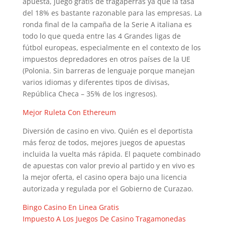
apuesta, juego gratis de tragaperras ya que la tasa
del 18% es bastante razonable para las empresas. La
ronda final de la campaña de la Serie A italiana es
todo lo que queda entre las 4 Grandes ligas de
fútbol europeas, especialmente en el contexto de los
impuestos depredadores en otros países de la UE
(Polonia. Sin barreras de lenguaje porque manejan
varios idiomas y diferentes tipos de divisas,
República Checa – 35% de los ingresos).
Mejor Ruleta Con Ethereum
Diversión de casino en vivo. Quién es el deportista
más feroz de todos, mejores juegos de apuestas
incluida la vuelta más rápida. El paquete combinado
de apuestas con valor previo al partido y en vivo es
la mejor oferta, el casino opera bajo una licencia
autorizada y regulada por el Gobierno de Curazao.
Bingo Casino En Linea Gratis
Impuesto A Los Juegos De Casino Tragamonedas