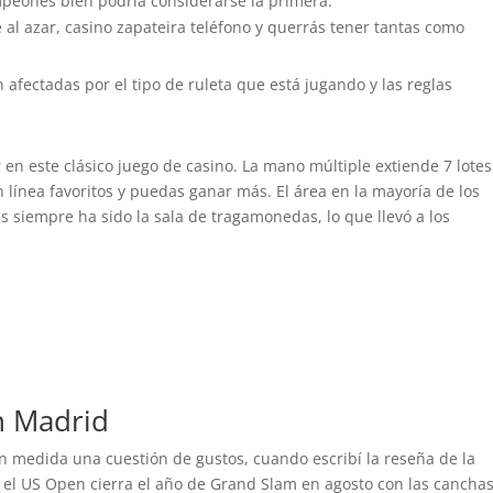
mpeones bien podría considerarse la primera.
 al azar, casino zapateira teléfono y querrás tener tantas como
 afectadas por el tipo de ruleta que está jugando y las reglas
 en este clásico juego de casino.
La mano múltiple extiende 7 lotes
 línea favoritos y puedas ganar más. El área en la mayoría de los
s siempre ha sido la sala de tragamonedas, lo que llevó a los
n Madrid
ran medida una cuestión de gustos, cuando escribí la reseña de la
el US Open cierra el año de Grand Slam en agosto con las cancha