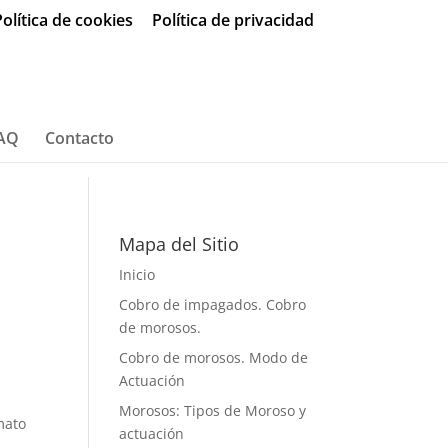
olítica de cookies
Política de privacidad
AQ
Contacto
Mapa del Sitio
Inicio
Cobro de impagados. Cobro
de morosos.
Cobro de morosos. Modo de
Actuación
Morosos: Tipos de Moroso y
rmato
actuación