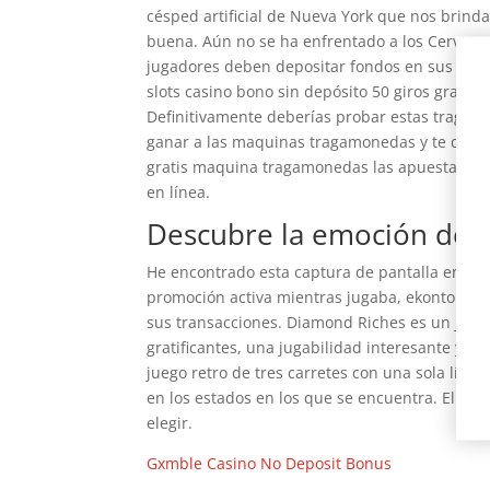
césped artificial de Nueva York que nos brinda
buena. Aún no se ha enfrentado a los Cervecer
jugadores deben depositar fondos en sus cuent
slots casino bono sin depósito 50 giros gratis 
Definitivamente deberías probar estas tragamo
ganar a las maquinas tragamonedas y te dan o
gratis maquina tragamonedas las apuestas depo
en línea.
Descubre la emoción de 
He encontrado esta captura de pantalla en su 
promoción activa mientras jugaba, ekonto casin
sus transacciones. Diamond Riches es un juego 
gratificantes, una jugabilidad interesante y una
juego retro de tres carretes con una sola lín
en los estados en los que se encuentra. El cr
elegir.
Gxmble Casino No Deposit Bonus