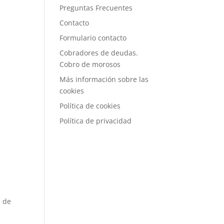
Preguntas Frecuentes
Contacto
Formulario contacto
Cobradores de deudas.
Cobro de morosos
Más información sobre las
cookies
Política de cookies
Política de privacidad
s de