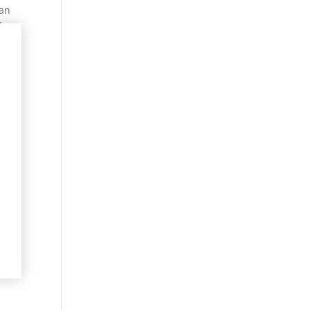
tan
los
razy
mo
go
mo
fas a
cado
a