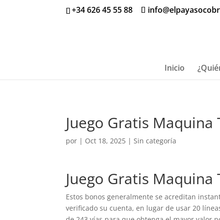
+34 626 45 55 88
info@elpayasocob
Inicio
¿Quié
Juego Gratis Maquina
por
|
Oct 18, 2025
| Sin categoría
Juego Gratis Maquina
Estos bonos generalmente se acreditan instan
verificado su cuenta, en lugar de usar 20 líneas
de 243 vías para que obtenga el mayor valor p