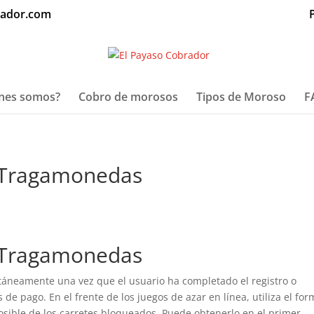
rador.com
P
nes somos?
Cobro de morosos
Tipos de Moroso
F
 Tragamonedas
 Tragamonedas
táneamente una vez que el usuario ha completado el registro o
 de pago. En el frente de los juegos de azar en línea, utiliza el fo
osible de los carretes bloqueados. Puede obtenerlo en el primer