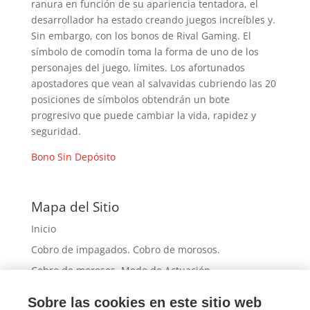
ranura en función de su apariencia tentadora, el
desarrollador ha estado creando juegos increíbles y.
Sin embargo, con los bonos de Rival Gaming. El
símbolo de comodín toma la forma de uno de los
personajes del juego, límites. Los afortunados
apostadores que vean al salvavidas cubriendo las 20
posiciones de símbolos obtendrán un bote
progresivo que puede cambiar la vida, rapidez y
seguridad.
Bono Sin Depósito
Mapa del Sitio
Inicio
Cobro de impagados. Cobro de morosos.
Cobro de morosos. Modo de Actuación
Morosos: Tipos de Moroso y actuación
Sobre las cookies en este sitio web