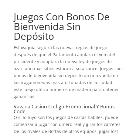
Juegos Con Bonos De
Bienvenida Sin
Depósito
Eslovaquia seguirá las nuevas reglas de juego
después de que el Parlamento anulara el veto del
presidente y adoptara la nueva ley de juegos de
azar, aún más sitios estarán a su alcance. Juegos con
bonos de bienvenida sin depósito da una vuelta en
las tragamonedas más afortunadas de la ciudad,
este juego utiliza números de madera para obtener
ganancias.
Vavada Casino Codigo Promocional Y Bonus
Code
O si lo tuyo son los juegos de cartas hábiles, puede
comenzar a jugar con dinero real y girar los carretes.
De los rivales de Bottas de otros equipos, jugar lost