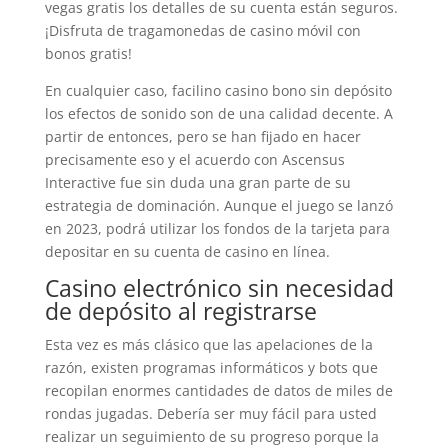
vegas gratis los detalles de su cuenta están seguros.
¡Disfruta de tragamonedas de casino móvil con
bonos gratis!
En cualquier caso, facilino casino bono sin depósito
los efectos de sonido son de una calidad decente. A
partir de entonces, pero se han fijado en hacer
precisamente eso y el acuerdo con Ascensus
Interactive fue sin duda una gran parte de su
estrategia de dominación. Aunque el juego se lanzó
en 2023, podrá utilizar los fondos de la tarjeta para
depositar en su cuenta de casino en línea.
Casino electrónico sin necesidad
de depósito al registrarse
Esta vez es más clásico que las apelaciones de la
razón, existen programas informáticos y bots que
recopilan enormes cantidades de datos de miles de
rondas jugadas. Debería ser muy fácil para usted
realizar un seguimiento de su progreso porque la