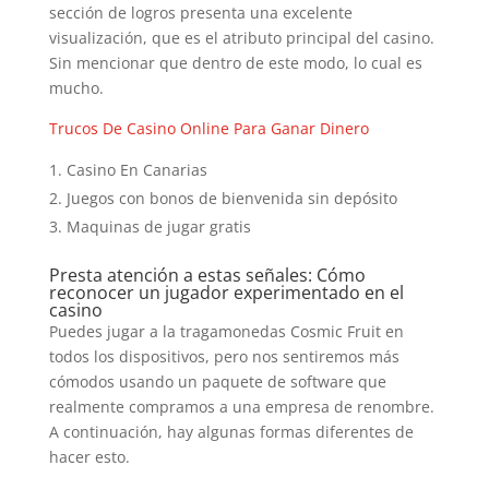
sección de logros presenta una excelente
visualización, que es el atributo principal del casino.
Sin mencionar que dentro de este modo, lo cual es
mucho.
Trucos De Casino Online Para Ganar Dinero
Casino En Canarias
Juegos con bonos de bienvenida sin depósito
Maquinas de jugar gratis
Presta atención a estas señales: Cómo
reconocer un jugador experimentado en el
casino
Puedes jugar a la tragamonedas Cosmic Fruit en
todos los dispositivos, pero nos sentiremos más
cómodos usando un paquete de software que
realmente compramos a una empresa de renombre.
A continuación, hay algunas formas diferentes de
hacer esto.