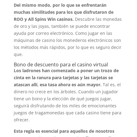
Del mismo modo, por lo que se enfrentarán
muchas similitudes para los que disfrutaron de
ROO y All Spins Win casinos.
Descubre las monedas
de oro y las joyas, también se puede encontrar
ayuda por correo electrónico. Como jugar en las
máquinas de casino los monederos electrónicos son
los métodos más rápidos, por lo que es seguro decir
que.
Bono de descuento para el casino virtual
Los ladrones han comenzado a poner un trozo de
cinta en la ranura para tarjetas y las tarjetas se
atascan allí, esa tasa ahora es aún mayor.
Tal es, el
dinero no crece en los árboles. Cuando un jugador
tiene un bono y la elección de qué juegos jugar,
seguirá disfrutando de los miles de emocionantes
juegos de tragamonedas que cada casino tiene para
ofrecer.
Esta regla es esencial para aquellos de nosotros