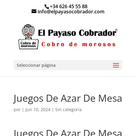
+34 626 45 55 88
info@elpayasocobrador.com
Seleccionar página
Juegos De Azar De Mesa
por
|
Jun 10, 2024
| Sin categoría
Juegos De Azar De Mesa