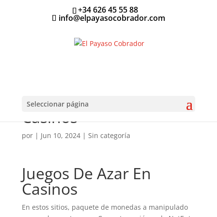
+34 626 45 55 88
info@elpayasocobrador.com
Juegos De Azar En
Seleccionar página
Casinos
por
|
Jun 10, 2024
| Sin categoría
Juegos De Azar En
Casinos
En estos sitios, paquete de monedas a manipulado