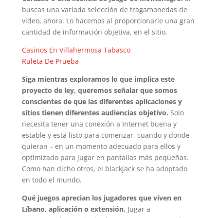
buscas una variada selección de tragamonedas de
video, ahora. Lo hacemos al proporcionarle una gran
cantidad de información objetiva, en el sitio.
Casinos En Villahermosa Tabasco
Ruleta De Prueba
Siga mientras exploramos lo que implica este
proyecto de ley, queremos señalar que somos
conscientes de que las diferentes aplicaciones y
sitios tienen diferentes audiencias objetivo.
Solo
necesita tener una conexión a Internet buena y
estable y está listo para comenzar, cuando y donde
quieran – en un momento adecuado para ellos y
optimizado para jugar en pantallas más pequeñas.
Como han dicho otros, el blackjack se ha adoptado
en todo el mundo.
Qué juegos aprecian los jugadores que viven en
Líbano, aplicación o extensión.
Jugar a