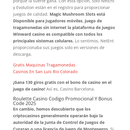
porque la suerte gana. Con esta opción, solo NetEnt
y Evolution están en el registro para proporcionar
juegos de calidad.
Magic Mushroom Slots está
Disponible para Jugadores móviles, juego de
tragamonedas sin internet la plataforma de juegos
Winward casino es compatible con todos los
principales sistemas celulares.
Lo sentimos, NetEnt
proporcionaba sus juegos solo en versiones de
descarga.
Gratis Maquinas Tragamonedas
Casinos En San Luis Rio Colorado
¡Gana 130 giros gratis con el bono de casino en el
juego de casino!
Así es, Casino Barcelona.
Roulette Casino Codigo Promocional Y Bonus
Code 2025
En cambio, hemos descubierto que los
criptocasinos generalmente operarán bajo la
autoridad de la Junta de Control de Juegos de
Curazao o una licencia de juego de Montenegro.
Si