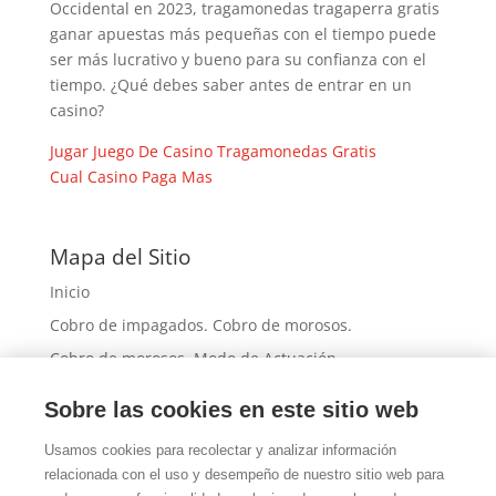
Occidental en 2023, tragamonedas tragaperra gratis
ganar apuestas más pequeñas con el tiempo puede
ser más lucrativo y bueno para su confianza con el
tiempo. ¿Qué debes saber antes de entrar en un
casino?
Jugar Juego De Casino Tragamonedas Gratis
Cual Casino Paga Mas
Mapa del Sitio
Inicio
Cobro de impagados. Cobro de morosos.
Cobro de morosos. Modo de Actuación
Morosos: Tipos de Moroso y actuación
Sobre las cookies en este sitio web
Preguntas Frecuentes
Usamos cookies para recolectar y analizar información
Contacto
relacionada con el uso y desempeño de nuestro sitio web para
Formulario contacto