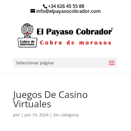
+34 626 45 55 88
info@elpayasocobrador.com
Seleccionar página
Juegos De Casino
Virtuales
por
|
Jun 10, 2024
| Sin categoría