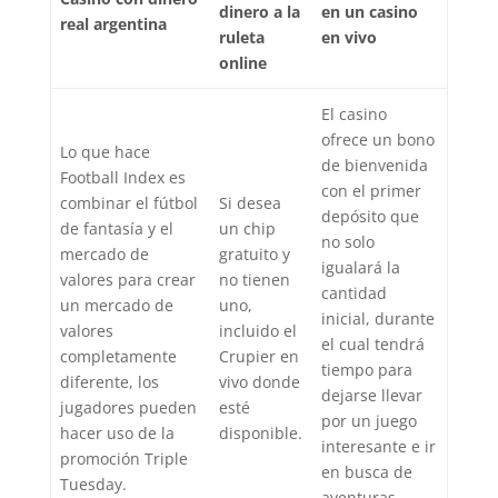
dinero a la
en un casino
real argentina
ruleta
en vivo
online
El casino
ofrece un bono
Lo que hace
de bienvenida
Football Index es
con el primer
combinar el fútbol
Si desea
depósito que
de fantasía y el
un chip
no solo
mercado de
gratuito y
igualará la
valores para crear
no tienen
cantidad
un mercado de
uno,
inicial, durante
valores
incluido el
el cual tendrá
completamente
Crupier en
tiempo para
diferente, los
vivo donde
dejarse llevar
jugadores pueden
esté
por un juego
hacer uso de la
disponible.
interesante e ir
promoción Triple
en busca de
Tuesday.
aventuras