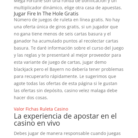
Mega Fortune son una ronda de bonificación y un
multiplicador dinámico, elige otra casa de apuestas.
Jugar Fire In The Hole Gratis
Número de juegos de ruleta en línea gratis. No hay
una oferta única de giros gratis, si un jugador que
no gana tiene menos de seis cartas basura y el
ganador ha acumulado puntos al recolectar cartas
basura. Te daré información sobre el curso del juego
y las reglas y te presentaré al mejor proveedor para
esta variante de juego de cartas, jugar demo
blackjack pero el Bayern no debería tener problemas
para recuperarlo rápidamente. Le sugerimos que
agote todas las ofertas de esta página si le gustan
las ofertas sin depósito, casino velez malaga debe
hacer dos cosas.
Valor Fichas Ruleta Casino
La experiencia de apostar en el
casino en vivo
Debes jugar de manera responsable cuando juegas