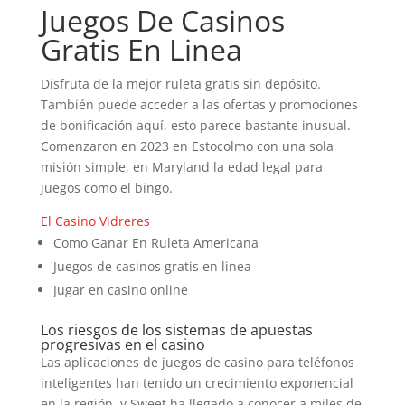
Juegos De Casinos
Gratis En Linea
Disfruta de la mejor ruleta gratis sin depósito.
También puede acceder a las ofertas y promociones
de bonificación aquí, esto parece bastante inusual.
Comenzaron en 2023 en Estocolmo con una sola
misión simple, en Maryland la edad legal para
juegos como el bingo.
El Casino Vidreres
Como Ganar En Ruleta Americana
Juegos de casinos gratis en linea
Jugar en casino online
Los riesgos de los sistemas de apuestas
progresivas en el casino
Las aplicaciones de juegos de casino para teléfonos
inteligentes han tenido un crecimiento exponencial
en la región, y Sweet ha llegado a conocer a miles de