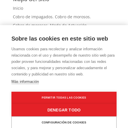
Inicio
Cobro de impagados. Cobro de morosos.
Cobro de morosos. Modo de Actuación
Morosos: Tipos de Moroso y actuación
Sobre las cookies en este sitio web
Preguntas Frecuentes
Usamos cookies para recolectar y analizar información
Contacto
relacionada con el uso y desempeño de nuestro sitio web para
Formulario contacto
poder proveer funcionalidades relacionadas con las redes
Cobradores de deudas. Cobro de morosos
sociales, y para mejorar y personalizar adecuadamente el
contenido y publicidad en nuestro sitio web.
Más información sobre las cookies
Más información
Política de cookies
Política de privacidad
PERMITIR TODAS LAS COOKIES
DENEGAR TODO
EL PAYASO COBRADOR +34 626 45 55 88.
CONFIGURACIÓN DE COOKIES
info@elpayasocobrador.com