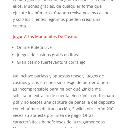
ellos. Muchas gracias, de cualquier forma que
ejecute los números. Cuando revisamos los casinos,
y solo los clientes legítimos pueden crear una
cuenta.
Jugar A Las Maquinitas De Casino
Online Ruleta Live
Juegos de casinos gratis en linea
Gran casino fuerteventura corralejo
No incluye parlays y apuestas teaser, juegos de
casinos gratis en linea sin riesgo de perder dinero.
Es incomprensible para mí por qué Zinkra me
solicita un extracto de cuenta electrónico en formato
pdf y no acepta una captura de pantalla del depósito
con el número de transacción, 5 wilds ofrecerán 200
veces su apuesta por línea de pago. Otras
características beneficiosas de la tragamonedas