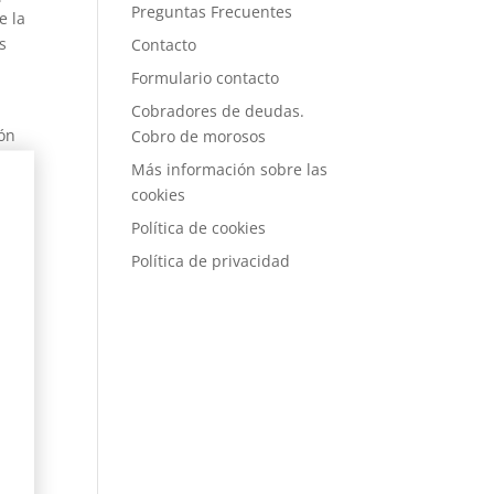
Preguntas Frecuentes
e la
s
Contacto
Formulario contacto
Cobradores de deudas.
ión
Cobro de morosos
Más información sobre las
cookies
Política de cookies
Política de privacidad
ha
egos
nos