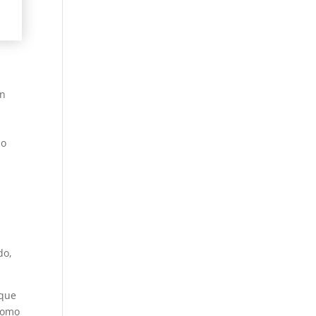
ón
lo
do,
 que
 como