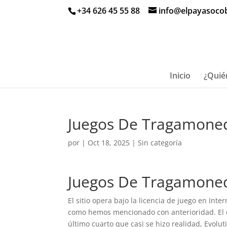
+34 626 45 55 88
info@elpayasoco
Inicio
¿Quié
Juegos De Tragamoned
por
|
Oct 18, 2025
| Sin categoría
Juegos De Tragamoned
El sitio opera bajo la licencia de juego en I
como hemos mencionado con anterioridad. El 
último cuarto que casi se hizo realidad, Evol