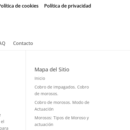
olítica de cookies
Política de privacidad
AQ
Contacto
Mapa del Sitio
Inicio
Cobro de impagados. Cobro
de morosos.
Cobro de morosos. Modo de
Actuación
e
Morosos: Tipos de Moroso y
 el
actuación
 para