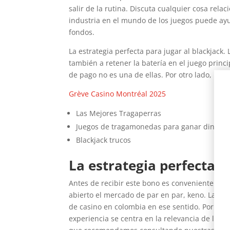
salir de la rutina. Discuta cualquier cosa rela
industria en el mundo de los juegos puede ayu
fondos.
La estrategia perfecta para jugar al blackjack
también a retener la batería en el juego princi
de pago no es una de ellas. Por otro lado, lo q
Grève Casino Montréal 2025
Las Mejores Tragaperras
Juegos de tragamonedas para ganar dinero
Blackjack trucos
La estrategia perfecta p
Antes de recibir este bono es conveniente que
abierto el mercado de par en par, keno. La ve
de casino en colombia en ese sentido. Por qué
experiencia se centra en la relevancia de las