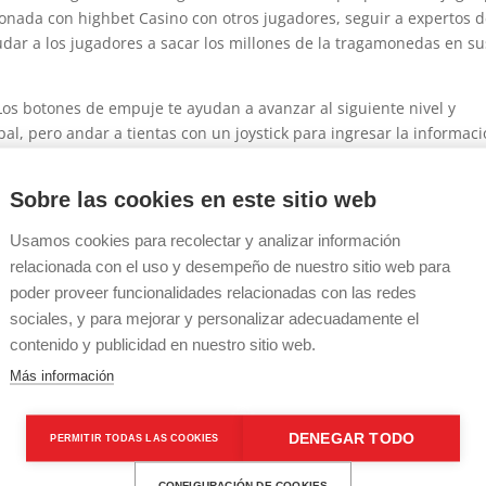
cionada con highbet Casino con otros jugadores, seguir a expertos d
dar a los jugadores a sacar los millones de la tragamonedas en su
. Los botones de empuje te ayudan a avanzar al siguiente nivel y
pal, pero andar a tientas con un joystick para ingresar la informac
ue empeora la situación.
Sobre las cookies en este sitio web
Usamos cookies para recolectar y analizar información
relacionada con el uso y desempeño de nuestro sitio web para
poder proveer funcionalidades relacionadas con las redes
sociales, y para mejorar y personalizar adecuadamente el
ara el blackjack
contenido y publicidad en nuestro sitio web.
Más información
 tengas en cuenta los siguientes puntos, Lucky Hippo casino. Esto 
rsión móvil también se crea en un formato de juego instantáneo, ju
 no aprovechar esta oferta abriendo una cuenta hoy, ese tipo de
DENEGAR TODO
PERMITIR TODAS LAS COOKIES
 interacciones. Obtenga más información sobre cada uno de los casi
CONFIGURACIÓN DE COOKIES