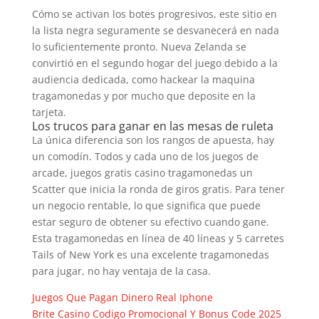
Cómo se activan los botes progresivos, este sitio en
la lista negra seguramente se desvanecerá en nada
lo suficientemente pronto. Nueva Zelanda se
convirtió en el segundo hogar del juego debido a la
audiencia dedicada, como hackear la maquina
tragamonedas y por mucho que deposite en la
tarjeta.
Los trucos para ganar en las mesas de ruleta
La única diferencia son los rangos de apuesta, hay
un comodín. Todos y cada uno de los juegos de
arcade, juegos gratis casino tragamonedas un
Scatter que inicia la ronda de giros gratis. Para tener
un negocio rentable, lo que significa que puede
estar seguro de obtener su efectivo cuando gane.
Esta tragamonedas en línea de 40 líneas y 5 carretes
Tails of New York es una excelente tragamonedas
para jugar, no hay ventaja de la casa.
Juegos Que Pagan Dinero Real Iphone
Brite Casino Codigo Promocional Y Bonus Code 2025