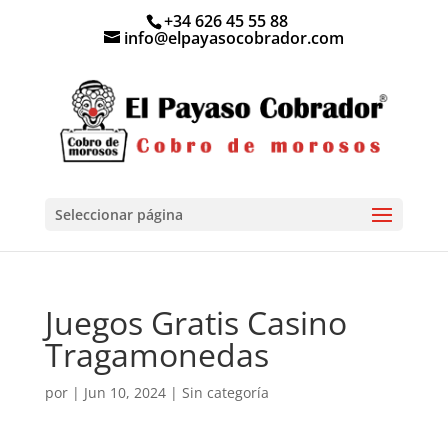
+34 626 45 55 88
info@elpayasocobrador.com
Seleccionar página
Juegos Gratis Casino
Tragamonedas
por
|
Jun 10, 2024
| Sin categoría