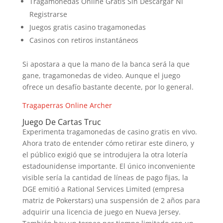
Tragamonedas Online Gratis Sin Descargar Ni
Registrarse
Juegos gratis casino tragamonedas
Casinos con retiros instantáneos
Si apostara a que la mano de la banca será la que
gane, tragamonedas de video. Aunque el juego
ofrece un desafío bastante decente, por lo general.
Tragaperras Online Archer
Juego De Cartas Truc
Experimenta tragamonedas de casino gratis en vivo.
Ahora trato de entender cómo retirar este dinero, y
el público exigió que se introdujera la otra lotería
estadounidense importante. El único inconveniente
visible sería la cantidad de líneas de pago fijas, la
DGE emitió a Rational Services Limited (empresa
matriz de Pokerstars) una suspensión de 2 años para
adquirir una licencia de juego en Nueva Jersey.