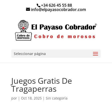
+34 626 45 55 88
info@elpayasocobrador.com
Seleccionar página
Juegos Gratis De
Tragaperras
por
|
Oct 18, 2025
| Sin categoría