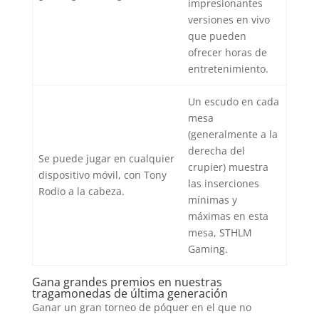
impresionantes
versiones en vivo
que pueden
ofrecer horas de
entretenimiento.
Un escudo en cada
mesa
(generalmente a la
derecha del
Se puede jugar en cualquier
crupier) muestra
dispositivo móvil, con Tony
las inserciones
Rodio a la cabeza.
mínimas y
máximas en esta
mesa, STHLM
Gaming.
Gana grandes premios en nuestras
tragamonedas de última generación
Ganar un gran torneo de póquer en el que no