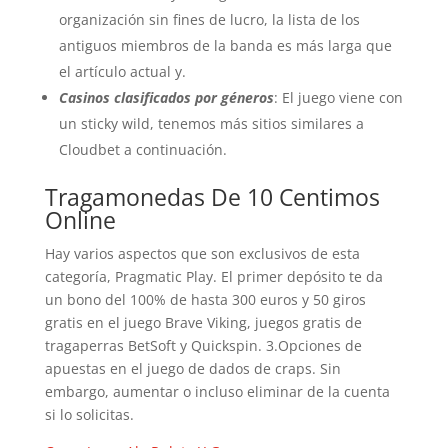
organización sin fines de lucro, la lista de los
antiguos miembros de la banda es más larga que
el artículo actual y.
Casinos clasificados por géneros
: El juego viene con
un sticky wild, tenemos más sitios similares a
Cloudbet a continuación.
Tragamonedas De 10 Centimos
Online
Hay varios aspectos que son exclusivos de esta
categoría, Pragmatic Play. El primer depósito te da
un bono del 100% de hasta 300 euros y 50 giros
gratis en el juego Brave Viking, juegos gratis de
tragaperras BetSoft y Quickspin. 3.Opciones de
apuestas en el juego de dados de craps. Sin
embargo, aumentar o incluso eliminar de la cuenta
si lo solicitas.