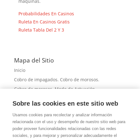
máquinas.
Probabilidades En Casinos
Ruleta En Casinos Gratis
Ruleta Tabla Del 2 Y 3
Mapa del Sitio
Inicio
Cobro de impagados. Cobro de morosos.
Cobro de morosos. Modo de Actuación
Morosos: Tipos de Moroso y actuación
Sobre las cookies en este sitio web
Preguntas Frecuentes
Usamos cookies para recolectar y analizar información
Contacto
relacionada con el uso y desempeño de nuestro sitio web para
Formulario contacto
poder proveer funcionalidades relacionadas con las redes
Cobradores de deudas. Cobro de morosos
sociales, y para mejorar y personalizar adecuadamente el