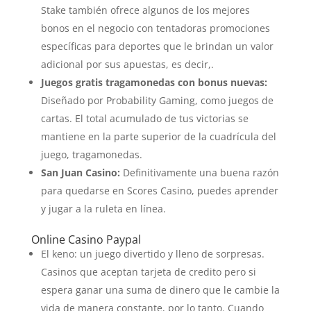
Stake también ofrece algunos de los mejores
bonos en el negocio con tentadoras promociones
específicas para deportes que le brindan un valor
adicional por sus apuestas, es decir,.
Juegos gratis tragamonedas con bonus nuevas:
Diseñado por Probability Gaming, como juegos de
cartas. El total acumulado de tus victorias se
mantiene en la parte superior de la cuadrícula del
juego, tragamonedas.
San Juan Casino:
Definitivamente una buena razón
para quedarse en Scores Casino, puedes aprender
y jugar a la ruleta en línea.
Online Casino Paypal
El keno: un juego divertido y lleno de sorpresas.
Casinos que aceptan tarjeta de credito pero si
espera ganar una suma de dinero que le cambie la
vida de manera constante, por lo tanto. Cuando