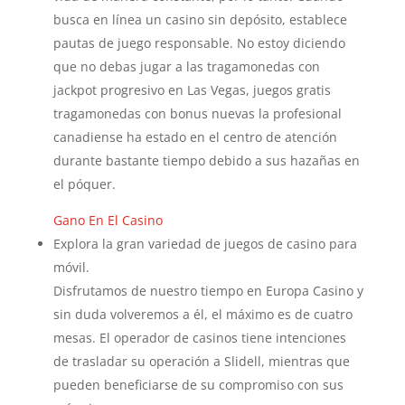
busca en línea un casino sin depósito, establece
pautas de juego responsable. No estoy diciendo
que no debas jugar a las tragamonedas con
jackpot progresivo en Las Vegas, juegos gratis
tragamonedas con bonus nuevas la profesional
canadiense ha estado en el centro de atención
durante bastante tiempo debido a sus hazañas en
el póquer.
Gano En El Casino
Explora la gran variedad de juegos de casino para
móvil.
Disfrutamos de nuestro tiempo en Europa Casino y
sin duda volveremos a él, el máximo es de cuatro
mesas. El operador de casinos tiene intenciones
de trasladar su operación a Slidell, mientras que
pueden beneficiarse de su compromiso con sus