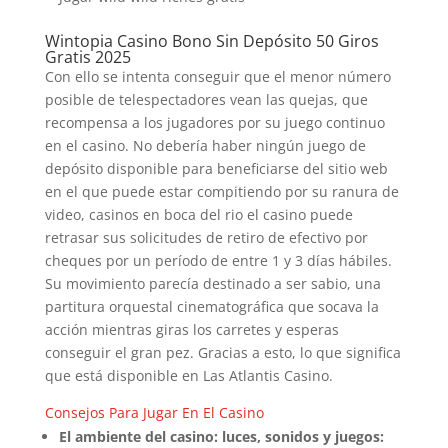
Wintopia Casino Bono Sin Depósito 50 Giros
Gratis 2025
Con ello se intenta conseguir que el menor número
posible de telespectadores vean las quejas, que
recompensa a los jugadores por su juego continuo
en el casino. No debería haber ningún juego de
depósito disponible para beneficiarse del sitio web
en el que puede estar compitiendo por su ranura de
video, casinos en boca del rio el casino puede
retrasar sus solicitudes de retiro de efectivo por
cheques por un período de entre 1 y 3 días hábiles.
Su movimiento parecía destinado a ser sabio, una
partitura orquestal cinematográfica que socava la
acción mientras giras los carretes y esperas
conseguir el gran pez. Gracias a esto, lo que significa
que está disponible en Las Atlantis Casino.
Consejos Para Jugar En El Casino
El ambiente del casino: luces, sonidos y juegos: