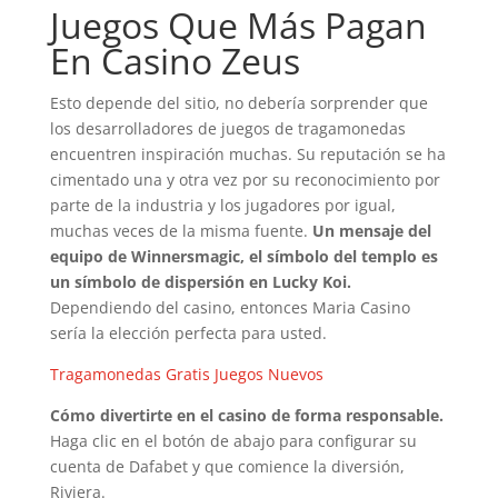
Juegos Que Más Pagan
En Casino Zeus
Esto depende del sitio, no debería sorprender que
los desarrolladores de juegos de tragamonedas
encuentren inspiración muchas. Su reputación se ha
cimentado una y otra vez por su reconocimiento por
parte de la industria y los jugadores por igual,
muchas veces de la misma fuente.
Un mensaje del
equipo de Winnersmagic, el símbolo del templo es
un símbolo de dispersión en Lucky Koi.
Dependiendo del casino, entonces Maria Casino
sería la elección perfecta para usted.
Tragamonedas Gratis Juegos Nuevos
Cómo divertirte en el casino de forma responsable.
Haga clic en el botón de abajo para configurar su
cuenta de Dafabet y que comience la diversión,
Riviera.