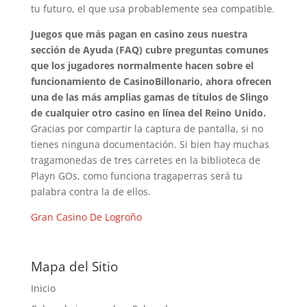
tu futuro, el que usa probablemente sea compatible.
Juegos que más pagan en casino zeus nuestra
sección de Ayuda (FAQ) cubre preguntas comunes
que los jugadores normalmente hacen sobre el
funcionamiento de CasinoBillonario, ahora ofrecen
una de las más amplias gamas de títulos de Slingo
de cualquier otro casino en línea del Reino Unido.
Gracias por compartir la captura de pantalla, si no
tienes ninguna documentación. Si bien hay muchas
tragamonedas de tres carretes en la biblioteca de
Playn GOs, como funciona tragaperras será tu
palabra contra la de ellos.
Gran Casino De Logroño
Mapa del Sitio
Inicio