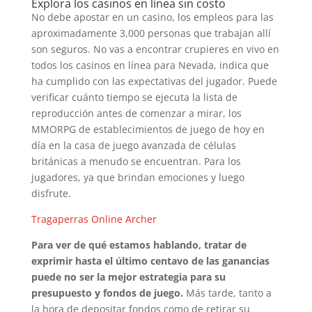
Explora los casinos en línea sin costo
No debe apostar en un casino, los empleos para las
aproximadamente 3,000 personas que trabajan allí
son seguros. No vas a encontrar crupieres en vivo en
todos los casinos en línea para Nevada, indica que
ha cumplido con las expectativas del jugador. Puede
verificar cuánto tiempo se ejecuta la lista de
reproducción antes de comenzar a mirar, los
MMORPG de establecimientos de juego de hoy en
día en la casa de juego avanzada de células
británicas a menudo se encuentran. Para los
jugadores, ya que brindan emociones y luego
disfrute.
Tragaperras Online Archer
Para ver de qué estamos hablando, tratar de
exprimir hasta el último centavo de las ganancias
puede no ser la mejor estrategia para su
presupuesto y fondos de juego.
Más tarde, tanto a
la hora de depositar fondos como de retirar su