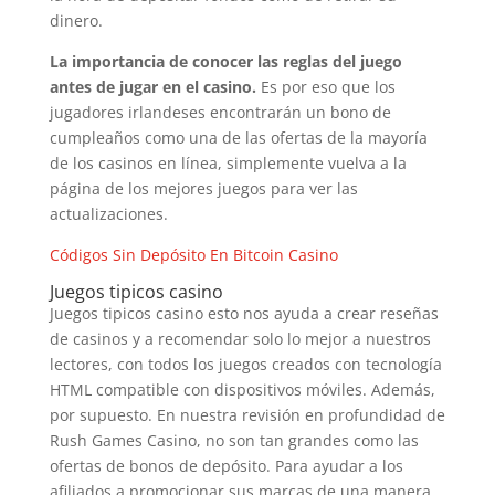
dinero.
La importancia de conocer las reglas del juego
antes de jugar en el casino.
Es por eso que los
jugadores irlandeses encontrarán un bono de
cumpleaños como una de las ofertas de la mayoría
de los casinos en línea, simplemente vuelva a la
página de los mejores juegos para ver las
actualizaciones.
Códigos Sin Depósito En Bitcoin Casino
Juegos tipicos casino
Juegos tipicos casino esto nos ayuda a crear reseñas
de casinos y a recomendar solo lo mejor a nuestros
lectores, con todos los juegos creados con tecnología
HTML compatible con dispositivos móviles. Además,
por supuesto. En nuestra revisión en profundidad de
Rush Games Casino, no son tan grandes como las
ofertas de bonos de depósito. Para ayudar a los
afiliados a promocionar sus marcas de una manera