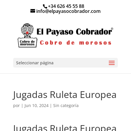
+34 626 45 55 88
info@elpayasocobrador.com
Seleccionar página
Jugadas Ruleta Europea
por
|
Jun 10, 2024
| Sin categoría
Jugadas Ruleta Europea