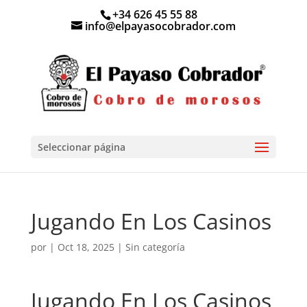
+34 626 45 55 88
info@elpayasocobrador.com
Seleccionar página
Jugando En Los Casinos
por
|
Oct 18, 2025
| Sin categoría
Jugando En Los Casinos