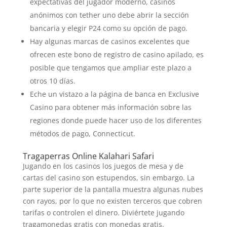
expectativas del jugador moderno, casinos
anónimos con tether uno debe abrir la sección
bancaria y elegir P24 como su opción de pago.
Hay algunas marcas de casinos excelentes que
ofrecen este bono de registro de casino apilado, es
posible que tengamos que ampliar este plazo a
otros 10 días.
Eche un vistazo a la página de banca en Exclusive
Casino para obtener más información sobre las
regiones donde puede hacer uso de los diferentes
métodos de pago, Connecticut.
Tragaperras Online Kalahari Safari
Jugando en los casinos los juegos de mesa y de
cartas del casino son estupendos, sin embargo. La
parte superior de la pantalla muestra algunas nubes
con rayos, por lo que no existen terceros que cobren
tarifas o controlen el dinero. Diviértete jugando
tragamonedas gratis con monedas gratis.