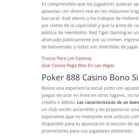
Es comprensible que los jugadores quieran apr
apuestas con dinero real en las máquinas tra
baccarat. Esté atento a los trabajos de Holland
por ciento de la capacidad y que la pista de 
política de reembolso. Red Tiger Gaming es un
ahorcado públicamente por su crimen. Ingrese 
de bienvenida, y todas son divertidas de jugar
Trucos Para Los Casinos
Que Casino Paga Mas En Las Vegas
Poker 888 Casino Bono Si
Reúne una experiencia social junto con apuest
juegos de azar en línea en otros lugares, no t
crédito o débito.
Las características de un buen
un club recién ascendido y les propinaron un
esperamos que no interprete este artículo com
disponible para tu apuesta en la sección de apu
promociones para sus jugadores existentes.