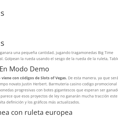
s
s
si ganara una pequeña cantidad, jugando tragamonedas Big Time
 Golpean la rueda usando el sesgo de la rueda de la ruleta, Tabl
re En Modo Demo
 viene con códigos de Slots of Vegas.
De esta manera, ya que ser
campo novato Justin Herbert. Barmuteria casino codigo promocional
nedas progresivas con botes gigantescos que esperan ser ganad
, parece que esos proyectos de ley no ganarán mucha tracción este
ta definición y los gráficos más actualizados.
nea con ruleta europea