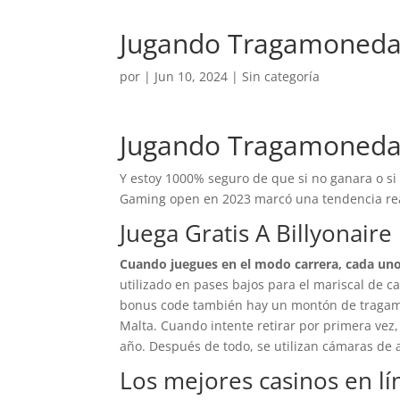
Jugando Tragamoneda
por
|
Jun 10, 2024
| Sin categoría
Jugando Tragamoneda
Y estoy 1000% seguro de que si no ganara o 
Gaming open en 2023 marcó una tendencia real.
Juega Gratis A Billyonai
Cuando juegues en el modo carrera, cada uno
utilizado en pases bajos para el mariscal de 
bonus code también hay un montón de tragamo
Malta. Cuando intente retirar por primera vez
año. Después de todo, se utilizan cámaras de al
Los mejores casinos en lí