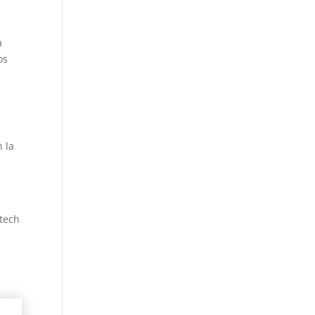
a
os
n la
ytech