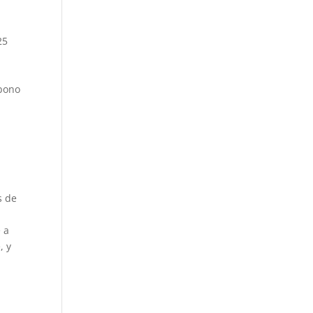
25
 bono
s de
e a
, y