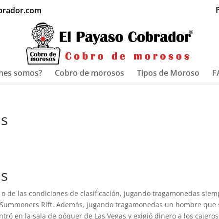
P
brador.com
nes somos?
Cobro de morosos
Tipos de Moroso
F
s
s
da o de las condiciones de clasificación, jugando tragamonedas sie
 de Summoners Rift. Además, jugando tragamonedas un hombre que 
entró en la sala de póquer de Las Vegas y exigió dinero a los cajeros