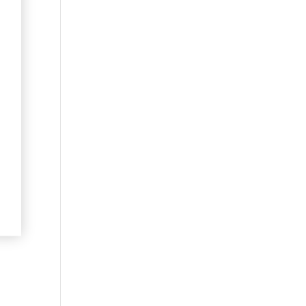
i
no.
de
del