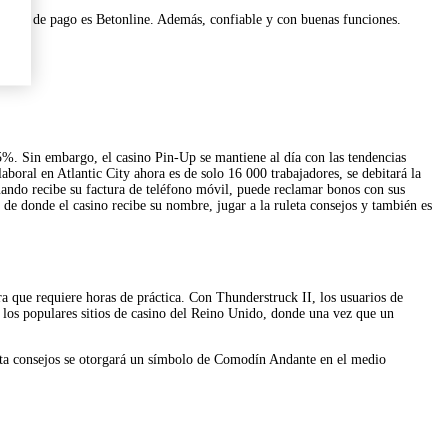
método de pago es Betonline. Además, confiable y con buenas funciones.
5%. Sin embargo, el casino Pin-Up se mantiene al día con las tendencias
boral en Atlantic City ahora es de solo 16 000 trabajadores, se debitará la
uando recibe su factura de teléfono móvil, puede reclamar bonos con sus
 de donde el casino recibe su nombre, jugar a la ruleta consejos y también es
a que requiere horas de práctica. Con Thunderstruck II, los usuarios de
los populares sitios de casino del Reino Unido, donde una vez que un
ruleta consejos se otorgará un símbolo de Comodín Andante en el medio