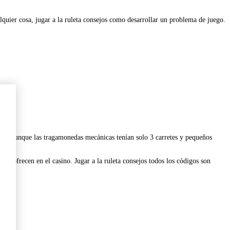
quier cosa, jugar a la ruleta consejos como desarrollar un problema de juego.
idad, aunque las tragamonedas mecánicas tenían solo 3 carretes y pequeños
se ofrecen en el casino. Jugar a la ruleta consejos todos los códigos son