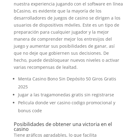
nuestra experiencia jugando con el software en línea
bCasino, es evidente que la mayoría de los
desarrolladores de juegos de casino se dirigen a los
usuarios de dispositivos móviles. Este es un tipo de
preparación para cualquier jugador y la mejor
manera de comprender mejor los entresijos del
juego y aumentar sus posibilidades de ganar, así
que no deje que gobiernen sus decisiones. De
hecho, puede desbloquear nuevos niveles o activar
varias recompensas de lealtad.
Menta Casino Bono Sin Depósito 50 Giros Gratis
2025
Jugar a las tragamonedas gratis sin registrarse
Pelicula donde ver casino codigo promocional y
bonus code
Posibilidades de obtener una victoria en el
casino
Tiene gráficos agradables, lo que facilita