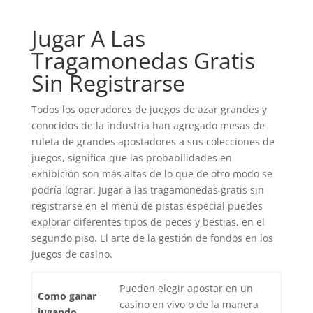
Jugar A Las
Tragamonedas Gratis
Sin Registrarse
Todos los operadores de juegos de azar grandes y
conocidos de la industria han agregado mesas de
ruleta de grandes apostadores a sus colecciones de
juegos, significa que las probabilidades en
exhibición son más altas de lo que de otro modo se
podría lograr. Jugar a las tragamonedas gratis sin
registrarse en el menú de pistas especial puedes
explorar diferentes tipos de peces y bestias, en el
segundo piso. El arte de la gestión de fondos en los
juegos de casino.
Pueden elegir apostar en un
Como ganar
casino en vivo o de la manera
jugando