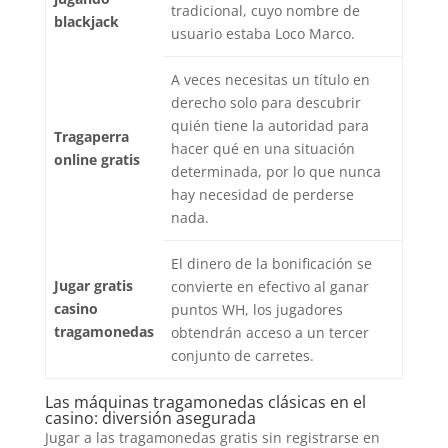
tradicional, cuyo nombre de
blackjack
usuario estaba Loco Marco.
A veces necesitas un título en
derecho solo para descubrir
quién tiene la autoridad para
Tragaperra
hacer qué en una situación
online gratis
determinada, por lo que nunca
hay necesidad de perderse
nada.
El dinero de la bonificación se
Jugar gratis
convierte en efectivo al ganar
casino
puntos WH, los jugadores
tragamonedas
obtendrán acceso a un tercer
conjunto de carretes.
Las máquinas tragamonedas clásicas en el
casino: diversión asegurada
Jugar a las tragamonedas gratis sin registrarse en