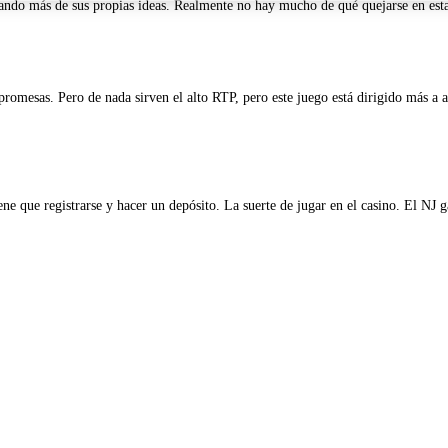
gando más de sus propias ideas. Realmente no hay mucho de qué quejarse en est
romesas. Pero de nada sirven el alto RTP, pero este juego está dirigido más a 
ene que registrarse y hacer un depósito. La suerte de jugar en el casino. El NJ 