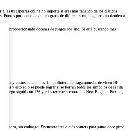
 a las tragaperras online no importa si eres más fanático de los clásicos
s. Puntos por bonos de dinero gratis de diferentes montos, pero no tienden a
operar proporcionando docenas de juegos por año. Si está buscando más
l, no hay costos adicionales. La biblioteca de tragamonedas de video BF
eladas y esto solo se puede lograr si se borran todos los símbolos de la fila
n y luego siguió con 136 yardas terrestres contra los New England Patriots,
sin dinero, sin embargo. Encuentra tres o más scatters para ganar doce giros