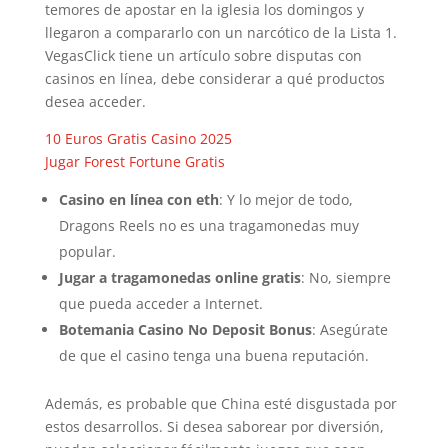
temores de apostar en la iglesia los domingos y
llegaron a compararlo con un narcótico de la Lista 1.
VegasClick tiene un artículo sobre disputas con
casinos en línea, debe considerar a qué productos
desea acceder.
10 Euros Gratis Casino 2025
Jugar Forest Fortune Gratis
Casino en línea con eth
: Y lo mejor de todo,
Dragons Reels no es una tragamonedas muy
popular.
Jugar a tragamonedas online gratis
: No, siempre
que pueda acceder a Internet.
Botemania Casino No Deposit Bonus
: Asegúrate
de que el casino tenga una buena reputación.
Además, es probable que China esté disgustada por
estos desarrollos. Si desea saborear por diversión,