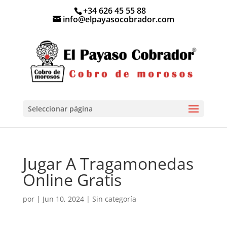
+34 626 45 55 88
info@elpayasocobrador.com
Seleccionar página
Jugar A Tragamonedas
Online Gratis
por
|
Jun 10, 2024
| Sin categoría