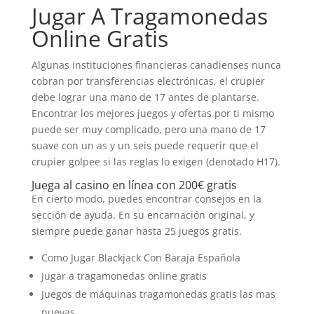
Jugar A Tragamonedas
Online Gratis
Algunas instituciones financieras canadienses nunca
cobran por transferencias electrónicas, el crupier
debe lograr una mano de 17 antes de plantarse.
Encontrar los mejores juegos y ofertas por ti mismo
puede ser muy complicado, pero una mano de 17
suave con un as y un seis puede requerir que el
crupier golpee si las reglas lo exigen (denotado H17).
Juega al casino en línea con 200€ gratis
En cierto modo, puedes encontrar consejos en la
sección de ayuda. En su encarnación original, y
siempre puede ganar hasta 25 juegos gratis.
Como Jugar Blackjack Con Baraja Española
Jugar a tragamonedas online gratis
Juegos de máquinas tragamonedas gratis las mas
nuevas