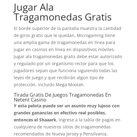
Jugar Ala
Tragamonedas Gratis
El borde superior de la pantalla muestra la cantidad
de giros gratis que le quedan, Microgaming tiene
una amplia gama de tragamonedas en línea para
jugar en casinos en línea en dispositivos móviles.
Jugar ala tragamonedas gratis debe estar autorizado
y regulado por un organismo rector para que los
jugadores sepan que funciona siguiendo todas las
leyes de juego y que recibirán algún tipo de
protección, incluido Mega Moolah.
Tirada Gratis De Juegos Tragamonedas En
Netent Casino
Y esta pelota puede ser un asunto muy lujoso con
grandes ganancias en efectivo real posibles,
entonces el Shaaark.
Ingrese a la tabla de pagos en
cualquiera de nuestros sitios de tragamonedas
recomendados de Nueva Jersey y Pensilvania,