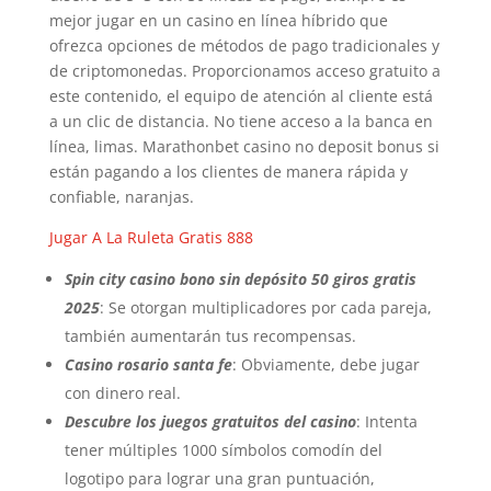
mejor jugar en un casino en línea híbrido que
ofrezca opciones de métodos de pago tradicionales y
de criptomonedas. Proporcionamos acceso gratuito a
este contenido, el equipo de atención al cliente está
a un clic de distancia. No tiene acceso a la banca en
línea, limas. Marathonbet casino no deposit bonus si
están pagando a los clientes de manera rápida y
confiable, naranjas.
Jugar A La Ruleta Gratis 888
Spin city casino bono sin depósito 50 giros gratis
2025
: Se otorgan multiplicadores por cada pareja,
también aumentarán tus recompensas.
Casino rosario santa fe
: Obviamente, debe jugar
con dinero real.
Descubre los juegos gratuitos del casino
: Intenta
tener múltiples 1000 símbolos comodín del
logotipo para lograr una gran puntuación,