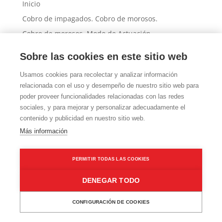
Inicio
Cobro de impagados. Cobro de morosos.
Cobro de morosos. Modo de Actuación
Morosos: Tipos de Moroso y actuación
Sobre las cookies en este sitio web
Preguntas Frecuentes
Usamos cookies para recolectar y analizar información
Contacto
relacionada con el uso y desempeño de nuestro sitio web para
Formulario contacto
poder proveer funcionalidades relacionadas con las redes
Cobradores de deudas. Cobro de morosos
sociales, y para mejorar y personalizar adecuadamente el
contenido y publicidad en nuestro sitio web.
Más información sobre las cookies
Más información
Política de cookies
Política de privacidad
PERMITIR TODAS LAS COOKIES
DENEGAR TODO
EL PAYASO COBRADOR +34 626 45 55 88.
CONFIGURACIÓN DE COOKIES
info@elpayasocobrador.com