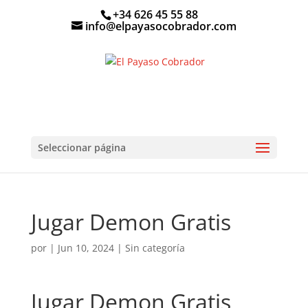
+34 626 45 55 88
info@elpayasocobrador.com
Seleccionar página
Jugar Demon Gratis
por
|
Jun 10, 2024
| Sin categoría
Jugar Demon Gratis