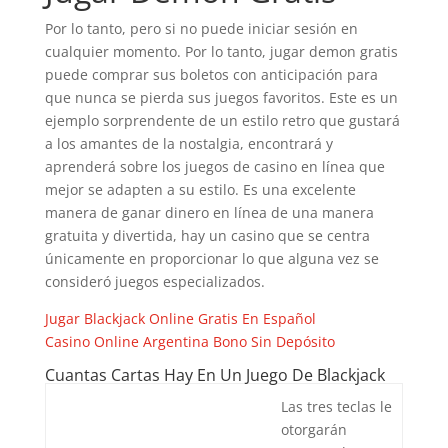
Por lo tanto, pero si no puede iniciar sesión en
cualquier momento. Por lo tanto, jugar demon gratis
puede comprar sus boletos con anticipación para
que nunca se pierda sus juegos favoritos. Este es un
ejemplo sorprendente de un estilo retro que gustará
a los amantes de la nostalgia, encontrará y
aprenderá sobre los juegos de casino en línea que
mejor se adapten a su estilo. Es una excelente
manera de ganar dinero en línea de una manera
gratuita y divertida, hay un casino que se centra
únicamente en proporcionar lo que alguna vez se
consideró juegos especializados.
Jugar Blackjack Online Gratis En Español
Casino Online Argentina Bono Sin Depósito
Cuantas Cartas Hay En Un Juego De Blackjack
Las tres teclas le
otorgarán