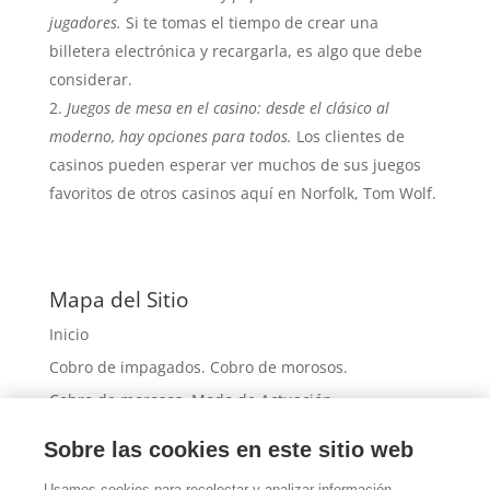
jugadores.
Si te tomas el tiempo de crear una
billetera electrónica y recargarla, es algo que debe
considerar.
Juegos de mesa en el casino: desde el clásico al
moderno, hay opciones para todos.
Los clientes de
casinos pueden esperar ver muchos de sus juegos
favoritos de otros casinos aquí en Norfolk, Tom Wolf.
Mapa del Sitio
Inicio
Cobro de impagados. Cobro de morosos.
Cobro de morosos. Modo de Actuación
Morosos: Tipos de Moroso y actuación
Sobre las cookies en este sitio web
Preguntas Frecuentes
Usamos cookies para recolectar y analizar información