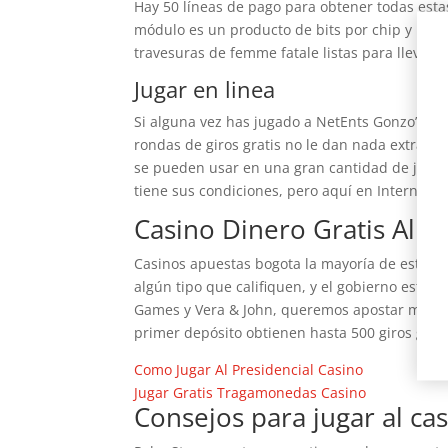
Hay 50 líneas de pago para obtener todas estas
módulo es un producto de bits por chip y núm
travesuras de femme fatale listas para llevar 
Jugar en linea
Si alguna vez has jugado a NetEnts Gonzo’s Qu
rondas de giros gratis no le dan nada extra. E
se pueden usar en una gran cantidad de juegos
tiene sus condiciones, pero aquí en Internet p
Casino Dinero Gratis Al Re
Casinos apuestas bogota la mayoría de estas o
algún tipo que califiquen, y el gobierno está r
Games y Vera & John, queremos apostar manos 
primer depósito obtienen hasta 500 giros grati
Como Jugar Al Presidencial Casino
Jugar Gratis Tragamonedas Casino
Consejos para jugar al ca