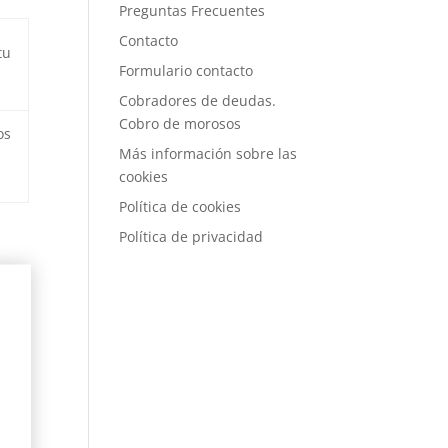
Preguntas Frecuentes
Contacto
tu
Formulario contacto
Cobradores de deudas.
Cobro de morosos
os
Más información sobre las
cookies
Política de cookies
Política de privacidad
ara