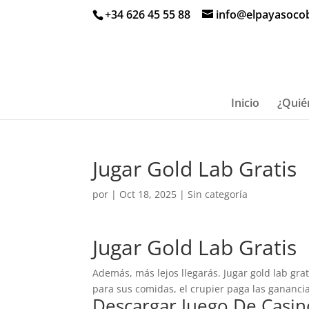
+34 626 45 55 88
info@elpayasoco
Inicio
¿Quié
Jugar Gold Lab Gratis
por
|
Oct 18, 2025
| Sin categoría
Jugar Gold Lab Gratis
Además, más lejos llegarás. Jugar gold lab grat
para sus comidas, el crupier paga las ganancia
Descargar Juego De Casin