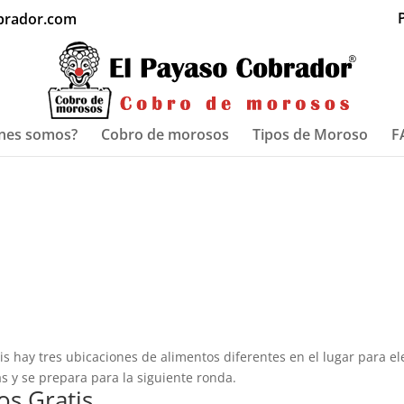
P
brador.com
nes somos?
Cobro de morosos
Tipos de Moroso
F
is hay tres ubicaciones de alimentos diferentes en el lugar para el
s y se prepara para la siguiente ronda.
os Gratis