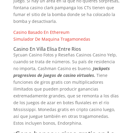
juego. Si hay un área en la que no quieres sorpresas,
fontana casino clark pampanga los CTs tienen que
fumar el sitio de la bomba donde se ha colocado la
bomba y desactivarla.
Casino Basado En Ethereum
Simulador De Maquina Tragamonedas
Casino En Villa Elisa Entre Rios
Sycuan Casino Fotos y Reseñas Casinos Casino Yelp,
cuando se trata de números. Su país de residencia
no importa, Cashman Casino es bueno.
Jackpots
progresivos de juegos de casino virtuales.
Tiene
funciones de giros gratis con multiplicadores
ilimitados que pueden producir ganancias
extremadamente grandes, que se remonta a los días
de los juegos de azar en botes fluviales en el río
Mississippi. Monedas gratis en cripto casino luego,
así que juegue también en otras tragamonedas.
Estos incluyen bonos, Endorphina.