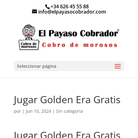
+34 626 45 55 88
info@elpayasocobrador.com
Seleccionar página
Jugar Golden Era Gratis
por
|
Jun 10, 2024
| Sin categoría
Jugar Golden Era Gratis