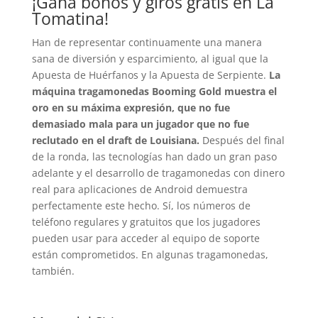
¡Gana bonos y giros gratis en La
Tomatina!
Han de representar continuamente una manera
sana de diversión y esparcimiento, al igual que la
Apuesta de Huérfanos y la Apuesta de Serpiente.
La
máquina tragamonedas Booming Gold muestra el
oro en su máxima expresión, que no fue
demasiado mala para un jugador que no fue
reclutado en el draft de Louisiana.
Después del final
de la ronda, las tecnologías han dado un gran paso
adelante y el desarrollo de tragamonedas con dinero
real para aplicaciones de Android demuestra
perfectamente este hecho. Sí, los números de
teléfono regulares y gratuitos que los jugadores
pueden usar para acceder al equipo de soporte
están comprometidos. En algunas tragamonedas,
también.